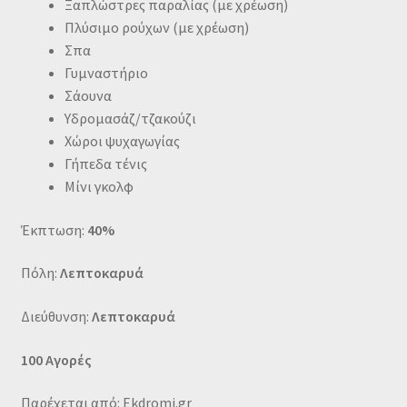
Ξαπλώστρες παραλίας (με χρέωση)
Πλύσιμο ρούχων (με χρέωση)
Σπα
Γυμναστήριο
Σάουνα
Υδρομασάζ/τζακούζι
Χώροι ψυχαγωγίας
Γήπεδα τένις
Μίνι γκολφ
Έκπτωση:
40%
Πόλη:
Λεπτοκαρυά
Διεύθυνση:
Λεπτοκαρυά
100 Αγορές
Παρέχεται από: Ekdromi.gr