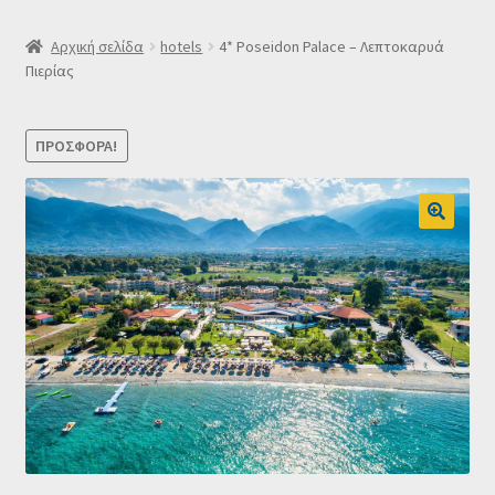
SLIDER
Αρχική σελίδα
hotels
4* Poseidon Palace – Λεπτοκαρυά
Πιερίας
Subscription Settings
ΠΡΟΣΦΟΡΆ!
Δελτίο νέων
Επιβεβαίωση εγγραφής στο Newsletter του Dealistas.gr
Επικοινωνία
Καλάθι
Κατάστημα
Ο λογαριασμός μου