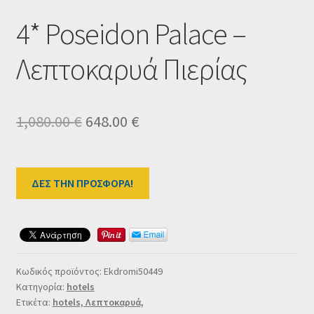
Ταμείο
4* Poseidon Palace –
HOME
Λεπτοκαρυά Πιερίας
Original
Η
1,080.00
€
648.00
€
price
τρέχουσα
was:
τιμή
ΔΕΣ ΤΗΝ ΠΡΟΣΦΟΡΑ!
1,080.00 €.
είναι:
648.00 €.
Κωδικός προϊόντος:
Ekdromi50449
Κατηγορία:
hotels
Ετικέτα:
hotels, Λεπτοκαρυά,