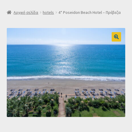
SLIDER
Αρχική σελίδα
hotels
4* Poseidon Beach Hotel – Πρέβεζα
Subscription Settings
Δελτίο νέων
Επιβεβαίωση εγγραφής στο Newsletter του Dealistas.gr
Επικοινωνία
Καλάθι
Κατάστημα
Ο λογαριασμός μου