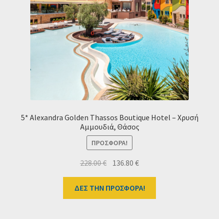
5* Alexandra Golden Thassos Boutique Hotel – Χρυσή
Αμμουδιά, Θάσος
ΠΡΟΣΦΟΡΆ!
Original
Η
228.00
€
136.80
€
price
τρέχουσα
was:
τιμή
ΔΕΣ ΤΗΝ ΠΡΟΣΦΟΡΑ!
228.00 €.
είναι:
136.80 €.