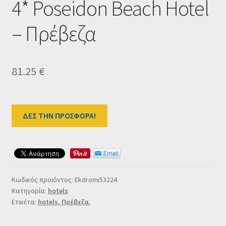
4* Poseidon Beach Hotel
Ταμείο
– Πρέβεζα
HOME
81.25
€
ΔΕΣ ΤΗΝ ΠΡΟΣΦΟΡΑ!
Κωδικός προϊόντος:
Ekdromi53224
Κατηγορία:
hotels
Ετικέτα:
hotels, Πρέβεζα,