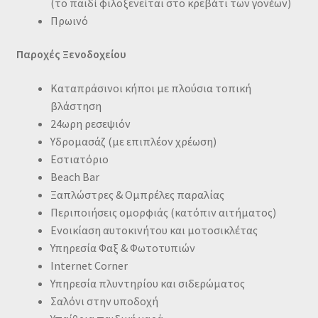
(το παιδί φιλοξενείται στο κρεβάτι των γονέων)
Πρωινό
Παροχές Ξενοδοχείου
Καταπράσινοι κήποι με πλούσια τοπική
βλάστηση
24ωρη ρεσεψιόν
Υδρομασάζ (με επιπλέον χρέωση)
Εστιατόριο
Beach Bar
Ξαπλώστρες & Ομπρέλες παραλίας
Περιποιήσεις ομορφιάς (κατόπιν αιτήματος)
Ενοικίαση αυτοκινήτου και μοτοσικλέτας
Υπηρεσία Φαξ & Φωτοτυπιών
Internet Corner
Υπηρεσία πλυντηρίου και σιδερώματος
Σαλόνι στην υποδοχή