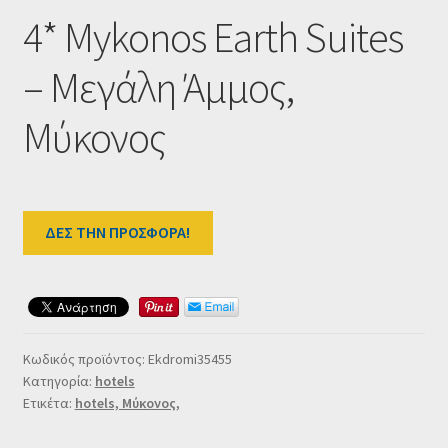
Ταμείο
4* Mykonos Earth Suites
HOME
– Μεγάλη Άμμος,
Μύκονος
ΔΕΣ ΤΗΝ ΠΡΟΣΦΟΡΑ!
Κωδικός προϊόντος:
Ekdromi35455
Κατηγορία:
hotels
Ετικέτα:
hotels, Μύκονος,