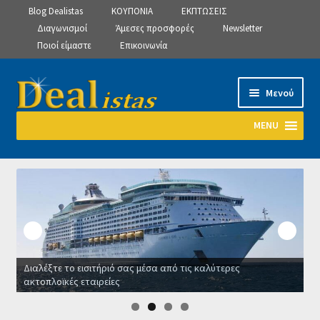
Blog Dealistas
ΚΟΥΠΟΝΙΑ
ΕΚΠΤΩΣΕΙΣ
Διαγωνισμοί
Άμεσες προσφορές
Newsletter
Ποιοί είμαστε
Επικοινωνία
Απευθείας
Μετάβαση
Μενού
μετάβαση
σε
στην
περιεχόμενο
MENU
πλοήγηση
Αρχική
Manage Subscriptions
Manage Subscriptions
Διαλέξτε το εισιτήριό σας μέσα από τις καλύτερες
Manage Subscriptions
ακτοπλοϊκές εταιρείες
Οι καλ
Newsletter