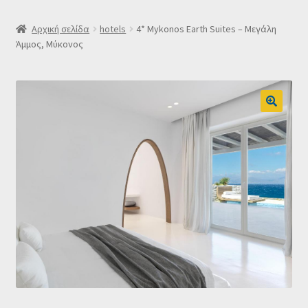
SLIDER
Αρχική σελίδα
hotels
4* Mykonos Earth Suites – Μεγάλη
Άμμος, Μύκονος
Subscription Settings
Δελτίο νέων
Επιβεβαίωση εγγραφής στο Newsletter του Dealistas.gr
Επικοινωνία
Καλάθι
Κατάστημα
Ο λογαριασμός μου