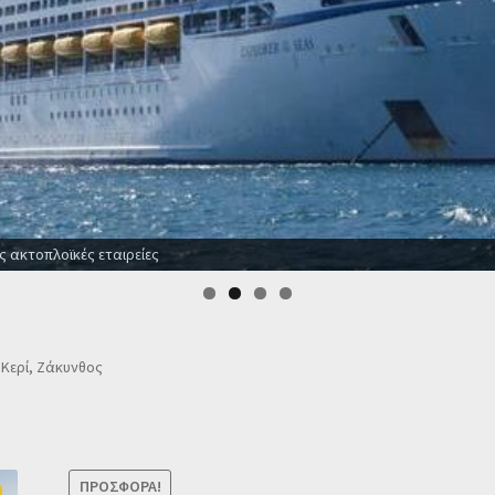
 το χρόνο
– Κερί, Ζάκυνθος
ΠΡΟΣΦΟΡΆ!