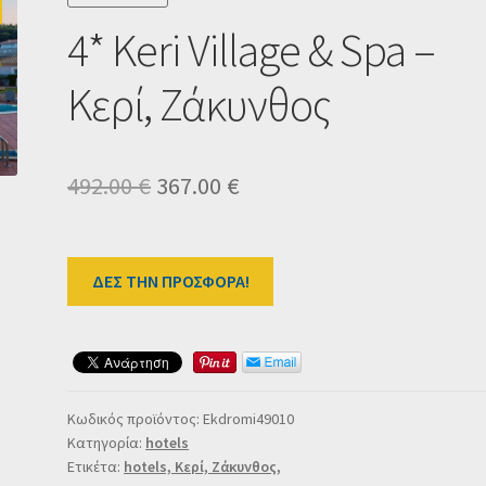
4* Keri Village & Spa –
Κερί, Ζάκυνθος
Original
Η
492.00
€
367.00
€
price
τρέχουσα
was:
τιμή
ΔΕΣ ΤΗΝ ΠΡΟΣΦΟΡΑ!
492.00 €.
είναι:
367.00 €.
Κωδικός προϊόντος:
Ekdromi49010
Κατηγορία:
hotels
Ετικέτα:
hotels, Κερί, Ζάκυνθος,