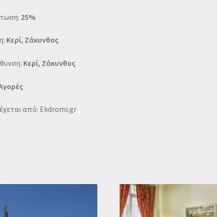
τωση:
25%
η:
Κερί, Ζάκυνθος
ύθυνση:
Κερί, Ζάκυνθος
 Αγορές
χεται από: Ekdromi.gr