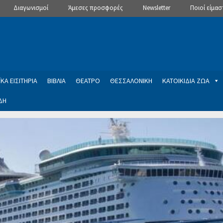
Διαγωνισμοί
Άμεσες προσφορές
Newsletter
Ποιοί είμασ
ΚΑ ΕΙΣΙΤΗΡΙΑ
ΒΙΒΛΙΑ
ΘΕΑΤΡΟ
ΘΕΣΣΑΛΟΝΙΚΗ
ΚΑΤΟΙΚΙΔΙΑ ΖΩΑ
ΔΗ
ptions
Manage Subscriptions
Newsletter
SLIDER
ση εγγραφής στο Newsletter του Dealistas.gr
Επικοινωνία
Καλά
ME