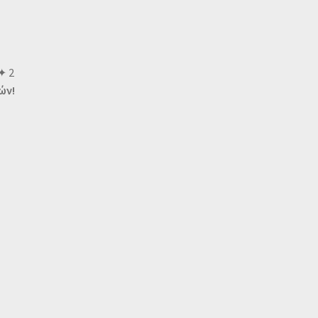
✦ 2
ών!