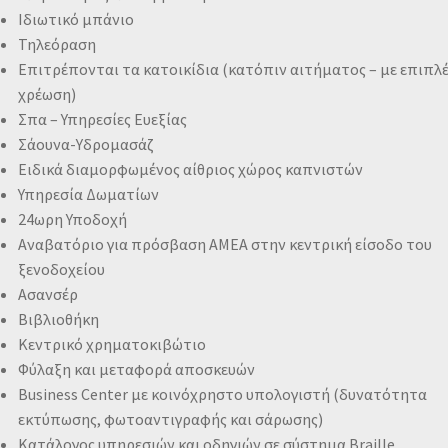
Ιδιωτικό μπάνιο
Τηλεόραση
Επιτρέπονται τα κατοικίδια (κατόπιν αιτήματος – με επιπλ
χρέωση)
Σπα – Υπηρεσίες Ευεξίας
Σάουνα-Υδρομασάζ
Ειδικά διαμορφωμένος αίθριος χώρος καπνιστών
Υπηρεσία Δωματίων
24ωρη Υποδοχή
Αναβατόριο για πρόσβαση ΑΜΕΑ στην κεντρική είσοδο του
ξενοδοχείου
Ασανσέρ
Βιβλιοθήκη
Κεντρικό χρηματοκιβώτιο
Φύλαξη και μεταφορά αποσκευών
Business Center με κοινόχρηστο υπολογιστή (δυνατότητα
εκτύπωσης, φωτοαντιγραφής και σάρωσης)
Κατάλογος υπηρεσιών και οδηγιών σε σύστημα Braille