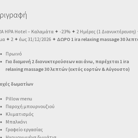
ριγραφή
RA HPA Hotel – Καλαμάτα ✦ -23% ✦ 2 Ημέρες (1 Διανυκτέρευση) 
μα ✦ 2 ✦ έως 31/12/2026 ✦
ΔΩΡΟ 1 ira relaxing massage 30 λεπτ
Πρωινό
Για διαμονή 2 διανυκτερεύσεων και άνω, παρέχεται 1 ira
relaxing massage 30 λεπτών (εκτός εορτών & Αύγουστο)
οχές δωματίων
Pillow menu
Παροχή μπουρνουζιού
Κλιματισμός
Μπαλκόνι
Γραφείο εργασίας
Ηχομονωμένα δωμάτια