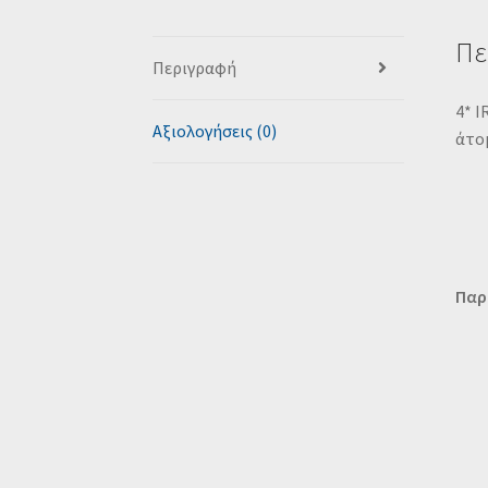
Πε
Περιγραφή
4* I
Αξιολογήσεις (0)
άτο
Παρ