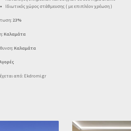
Ιδιωτικός χώρος στάθμευσης ( με επιπλέον χρέωση )
τωση:
23%
η:
Καλαμάτα
ύθυνση:
Καλαμάτα
 Αγορές
χεται από: Ekdromi.gr