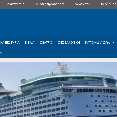
Διαγωνισμοί
Άμεσες προσφορές
Newsletter
Ποιοί είμασ
ΚΑ ΕΙΣΙΤΗΡΙΑ
ΒΙΒΛΙΑ
ΘΕΑΤΡΟ
ΘΕΣΣΑΛΟΝΙΚΗ
ΚΑΤΟΙΚΙΔΙΑ ΖΩΑ
ΔΗ
ptions
Manage Subscriptions
Newsletter
SLIDER
ση εγγραφής στο Newsletter του Dealistas.gr
Επικοινωνία
Καλά
ME