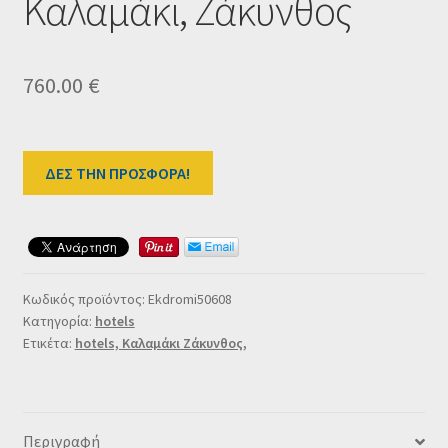
Καλαμάκι, Ζάκυνθος
Ταμείο
HOME
760.00
€
ΔΕΣ ΤΗΝ ΠΡΟΣΦΟΡΑ!
Κωδικός προϊόντος:
Ekdromi50608
Κατηγορία:
hotels
Ετικέτα:
hotels, Καλαμάκι Ζάκυνθος,
Περιγραφή