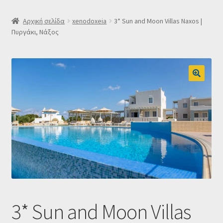
SLIDER
Αρχική σελίδα
xenodoxeia
3* Sun and Moon Villas Naxos |
Πυργάκι, Νάξος
Subscription Settings
Δελτίο νέων
Επιβεβαίωση εγγραφής στο Newsletter του Dealistas.gr
Επικοινωνία
Καλάθι
Κατάστημα
3* Sun and Moon Villas
Ο λογαριασμός μου