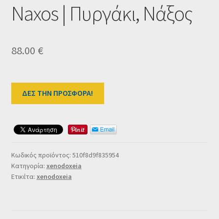
Naxos | Πυργάκι, Νάξος
Ταμείο
HOME
88.00
€
ΔΕΣ ΤΗΝ ΠΡΟΣΦΟΡΑ!
Κωδικός προϊόντος:
510f8d9f835954
Κατηγορία:
xenodoxeia
Ετικέτα:
xenodoxeia