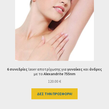
6 συνεδρίες
laser αποτρίχωσης για
γυναίκες
και
άνδρες
με το
Alexandrite 755
nm
120.00
€
ΔΕΣ ΤΗΝ ΠΡΟΣΦΟΡΑ!