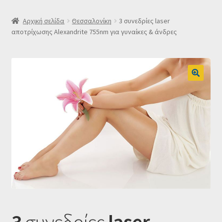
SLIDER
Αρχική σελίδα
Θεσσαλονίκη
3 συνεδρίες laser
αποτρίχωσης Alexandrite 755nm για γυναίκες & άνδρες
Subscription Settings
Δελτίο νέων
Επιβεβαίωση εγγραφής στο Newsletter του Dealistas.gr
Επικοινωνία
Καλάθι
Κατάστημα
Ο λογαριασμός μου
3
συνεδρίες
laser