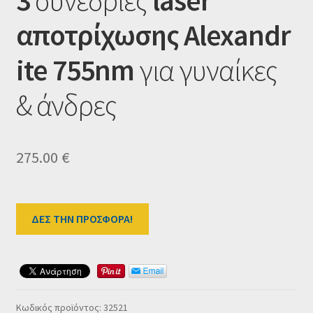
Ταμείο
αποτρίχωσης
Alexandr
HOME
ite 755nm
για γυναίκες
& άνδρες
275.00
€
ΔΕΣ ΤΗΝ ΠΡΟΣΦΟΡΑ!
Κωδικός προϊόντος:
32521