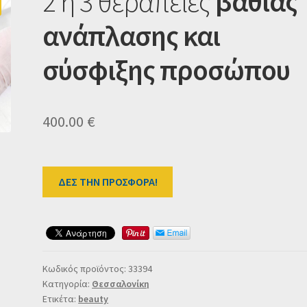
2 ή 3 θεραπείες
βαθιάς
ανάπλασης και
σύσφιξης προσώπου
400.00
€
ΔΕΣ ΤΗΝ ΠΡΟΣΦΟΡΑ!
Κωδικός προϊόντος:
33394
Κατηγορία:
Θεσσαλονίκη
Ετικέτα:
beauty