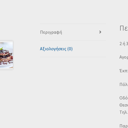
Πε
Περιγραφή
2 ή 
Αξιολογήσεις (0)
Αγορ
Έκπ
Πόλη
Οδός
Θεσ
Τηλ.
Παρ