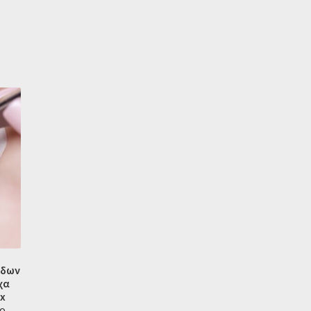
ίδων
χα
x
ο