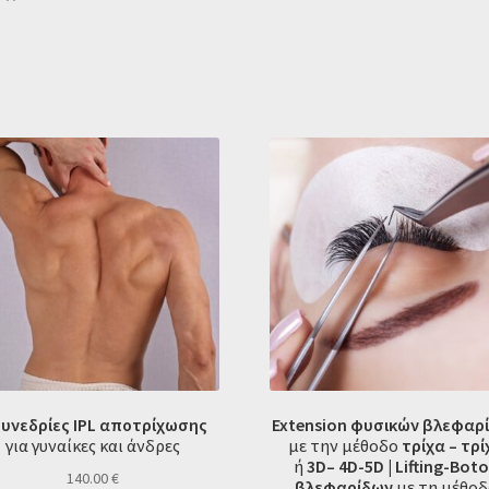
συνεδρίες IPL αποτρίχωσης
Extension φυσικών βλεφαρ
για γυναίκες και άνδρες
με την μέθοδο
τρίχα – τρί
ή
3D
– 4D-5D
|
Lifting-
Boto
140.00
€
βλεφαρίδων
με τη μέθοδ