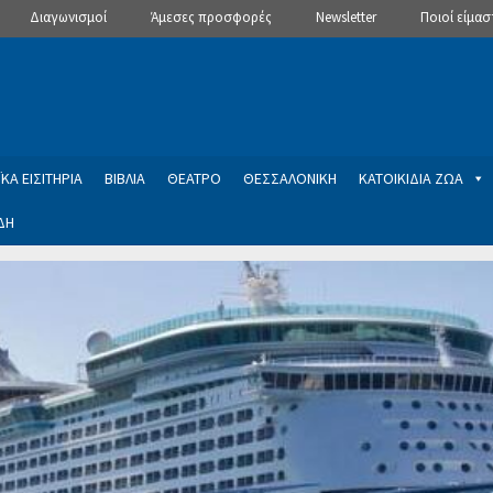
Διαγωνισμοί
Άμεσες προσφορές
Newsletter
Ποιοί είμασ
ΚΑ ΕΙΣΙΤΗΡΙΑ
ΒΙΒΛΙΑ
ΘΕΑΤΡΟ
ΘΕΣΣΑΛΟΝΙΚΗ
ΚΑΤΟΙΚΙΔΙΑ ΖΩΑ
ΔΗ
ptions
Manage Subscriptions
Newsletter
SLIDER
ση εγγραφής στο Newsletter του Dealistas.gr
Επικοινωνία
Καλά
ME