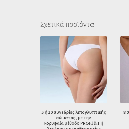
Σχετικά προϊόντα
5
ή
10 συνεδρίες λιπογλυπτικής
8 
σώματος,
με την
κορυφαία μέθοδο
PRCell
&
1
ή
2
ενέσιμες μεσοθεραπείες