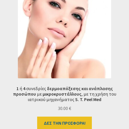
1
ή
4
συνεδρίες
δερμοαπόξεσης και ανάπλασης
προσώπου
με
μικροκρυστάλλους
, με τη χρήση του
ιατρικού μηχανήματος
S. T. Peel Med
30.00
€
ΔΕΣ ΤΗΝ ΠΡΟΣΦΟΡΑ!