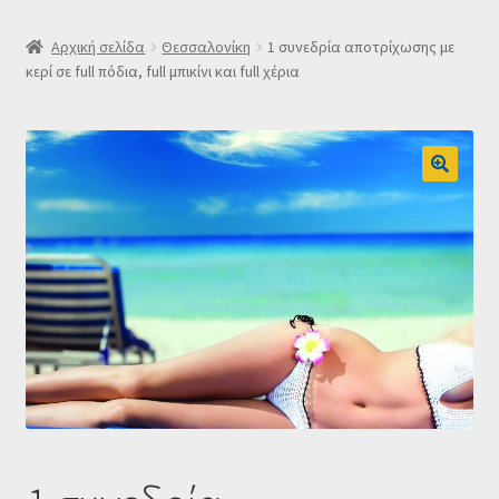
SLIDER
Αρχική σελίδα
Θεσσαλονίκη
1 συνεδρία αποτρίχωσης με
κερί σε full πόδια, full μπικίνι και full χέρια
Subscription Settings
Δελτίο νέων
Επιβεβαίωση εγγραφής στο Newsletter του Dealistas.gr
Επικοινωνία
Καλάθι
Κατάστημα
Ο λογαριασμός μου