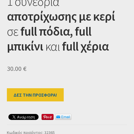
1 συνεδρία
Ταμείο
αποτρίχωσης με κερί
HOME
σε
full πόδια,
full
μπικίνι
και
full χέρια
30.00
€
ΔΕΣ ΤΗΝ ΠΡΟΣΦΟΡΑ!
Κωδικός προϊόντος:
32365