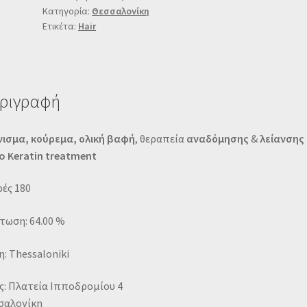
Κατηγορία:
Θεσσαλονίκη
Ετικέτα:
Hair
ριγραφή
νισμα,
κούρεμα,
ολική βαφή
, θεραπεία
αναδόμησης
&
λείανσης
o Keratin treatment
ές 180
τωση: 64.00 %
: Thessaloniki
ς: Πλατεία Ιπποδρομίου 4
σαλονίκη