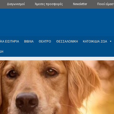
Διαγωνισμοί
Άμεσες προσφορές
Newsletter
Ποιοί είμασ
ΚΑ ΕΙΣΙΤΗΡΙΑ
ΒΙΒΛΙΑ
ΘΕΑΤΡΟ
ΘΕΣΣΑΛΟΝΙΚΗ
ΚΑΤΟΙΚΙΔΙΑ ΖΩΑ
ΔΗ
ptions
Manage Subscriptions
Newsletter
SLIDER
ση εγγραφής στο Newsletter του Dealistas.gr
Επικοινωνία
Καλά
ME