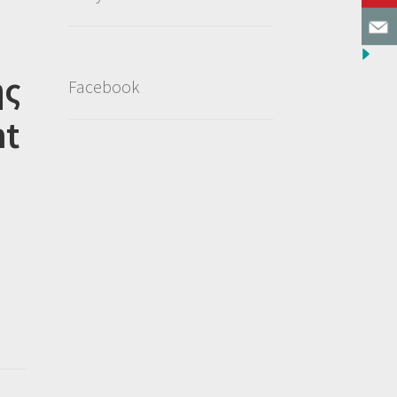
ης
Facebook
nt