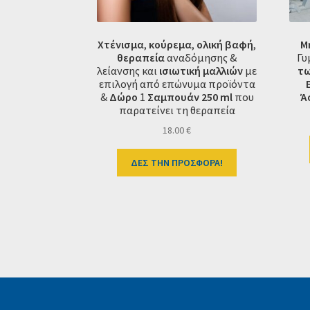
Χτένισμα
,
κούρεμα
,
ολική βαφή
,
Μ
θεραπεία
αναδόμησης &
Γυ
λείανσης και
ισιωτική
μαλλιών
με
τω
επιλογή από επώνυμα προϊόντα
&
Δώρο
1
Σαμπουάν 250 ml
που
Ά
παρατείνει τη θεραπεία
18.00
€
ΔΕΣ ΤΗΝ ΠΡΟΣΦΟΡΑ!