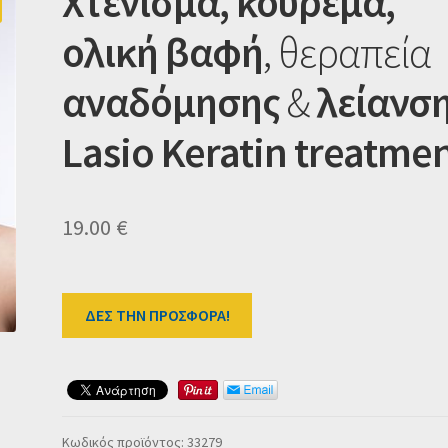
Χτένισμα,
κούρεμα,
ολική βαφή
, θεραπεία
αναδόμησης
&
λείανσ
Lasio Keratin treatme
19.00
€
ΔΕΣ ΤΗΝ ΠΡΟΣΦΟΡΑ!
Κωδικός προϊόντος:
33279