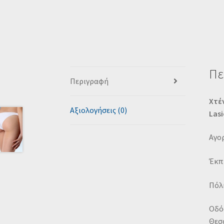
Πε
Περιγραφή
Χτέ
Αξιολογήσεις (0)
Lasi
Αγορ
Έκπ
Πόλη
Οδό
Θεσ