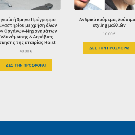
ηνιαίο ή 3μηνο
Πρόγραμμα
Ανδρικό κούρεμα
,
λούσιμ
μναστηρίου
με χρήση όλων
styling μαλλιών
ν Οργάνων-Μηχανημάτων
10.00
€
Ενδυνάμωσης
&
Αερόβιας
σκησης της εταιρίας Hoist
ΔΕΣ ΤΗΝ ΠΡΟΣΦΟΡΑ!
40.00
€
ΔΕΣ ΤΗΝ ΠΡΟΣΦΟΡΑ!