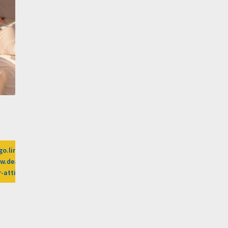
go.linkwi.se/z/269-0/CD2589/?
.dealsafari.gr%2Fprosfores%2Fdeal%2Fbubble-
r-attiki-2%3Fafn%3DLW