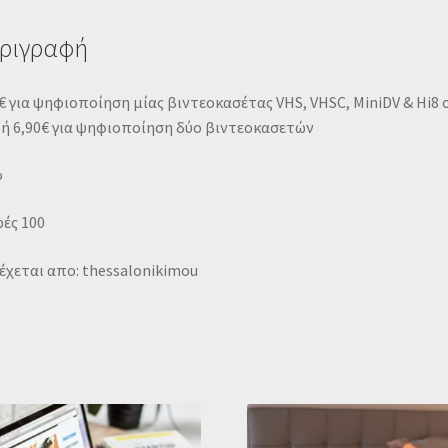
ριγραφή
€ για ψηφιοποίηση μίας βιντεοκασέτας VHS, VHSC, MiniDV & Hi8 
 ή 6,90€ για ψηφιοποίηση δύο βιντεοκασετών
%
ές 100
χεται απο: thessalonikimou