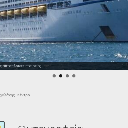
 το χρόνο
υλάκης | Κέντρο