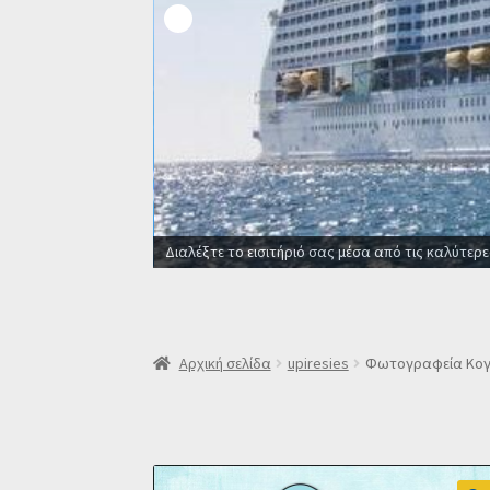
Οι καλύτερες προσφορές σε ξενοδοχεία για όλο
Αρχική σελίδα
upiresies
Φωτογραφεία Κογχ