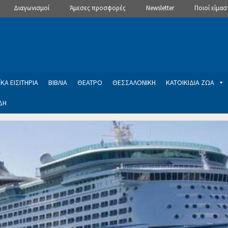
Διαγωνισμοί
Άμεσες προσφορές
Newsletter
Ποιοί είμασ
ΚΑ ΕΙΣΙΤΗΡΙΑ
ΒΙΒΛΙΑ
ΘΕΑΤΡΟ
ΘΕΣΣΑΛΟΝΙΚΗ
ΚΑΤΟΙΚΙΔΙΑ ΖΩΑ
ΔΗ
ptions
Manage Subscriptions
Newsletter
SLIDER
ση εγγραφής στο Newsletter του Dealistas.gr
Επικοινωνία
Καλά
ME