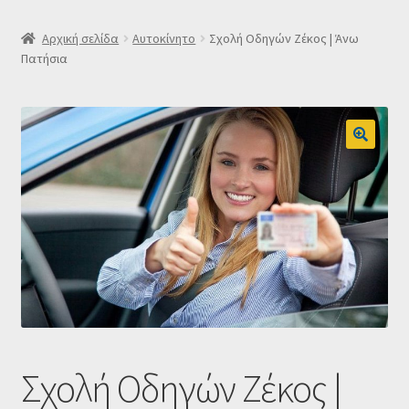
SLIDER
Αρχική σελίδα
Αυτοκίνητο
Σχολή Οδηγών Ζέκος | Άνω
Πατήσια
Subscription Settings
Δελτίο νέων
Επιβεβαίωση εγγραφής στο Newsletter του Dealistas.gr
Επικοινωνία
Καλάθι
Κατάστημα
Σχολή Οδηγών Ζέκος |
Ο λογαριασμός μου