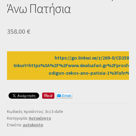
Άνω Πατήσια
Ταμείο
HOME
358.00
€
https://go.linkwi.se/z/269-0/CD2589/?
lnkurl=https%3A%2F%2Fwww.dealsafari.gr%2Fprosfore
odigon-zekos-ano-patisia-1%3Fafn%3
Κωδικός προϊόντος:
3cc3-dafe
Κατηγορία:
Αυτοκίνητο
Ετικέτα:
autokinito