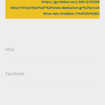
https://go.linkwi.se/z/269-0/CD2589/?
lnkurl=https%3A%2F%2Fwww.dealsafari.gr%2Fprosfor
drive-neo-hrakleio-1%3Fafn%3DLW
ebay
Facebook