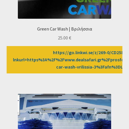
Green Car Wash | Βριλήσσια
25.00
€
https://go.linkwi.se/z/269-0/CD2589/
lnkurl=https%3A%2F%2Fwww.dealsafari.gr%2Fprosfor
car-wash-vrilissia-3%3Fafn%3DLW