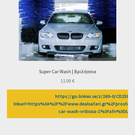
Super Car Wash | Βριλήσσια
11.00
€
https://go.linkwi.se/z/269-0/CD2589/
lnkurl=https%3A%2F%2Fwww.dealsafari.gr%2Fprosfore
car-wash-vrilissia-1%3Fafn%3DLW