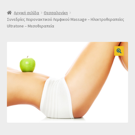
SLIDER
Αρχική σελίδα
Θεσσαλονίκη
Συνεδρίες Χειρονακτικού Λεμφικού Massage – Ηλεκτροθεραπείες
Ultratone – Μεσοθεραπεία
Subscription Settings
Δελτίο νέων
Επιβεβαίωση εγγραφής στο Newsletter του Dealistas.gr
Επικοινωνία
Καλάθι
Κατάστημα
Ο λογαριασμός μου