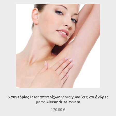
6 συνεδρίες
laser αποτρίχωσης για
γυναίκες
και
άνδρες
με το
Alexandrite 755
nm
120.00
€