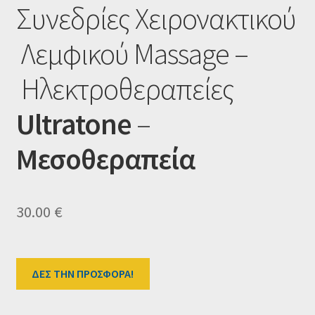
Συνεδρίες Χειρονακτικού
Ταμείο
Λεμφικού Massage –
HOME
Ηλεκτροθεραπείες
Ultratone
–
Μεσοθεραπεία
30.00
€
ΔΕΣ ΤΗΝ ΠΡΟΣΦΟΡΑ!