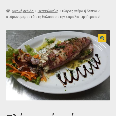
SLIDER
Αρχική σελίδα
Θεσσαλονίκη
Πλήρες γεύμα ή δείπνο 2
ατόμων, μπροστά στη θάλασσα στην παραλία της Περαίας!
Subscription Settings
Δελτίο νέων
Επιβεβαίωση εγγραφής στο Newsletter του Dealistas.gr
Επικοινωνία
Καλάθι
Κατάστημα
Ο λογαριασμός μου