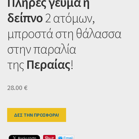
Πλήρες γεύμα ή
Ταμείο
δείπνο
2 ατόμων,
HOME
μπροστά στη θάλασσα
στην παραλία
της
Περαίας
!
28.00
€
ΔΕΣ ΤΗΝ ΠΡΟΣΦΟΡΑ!