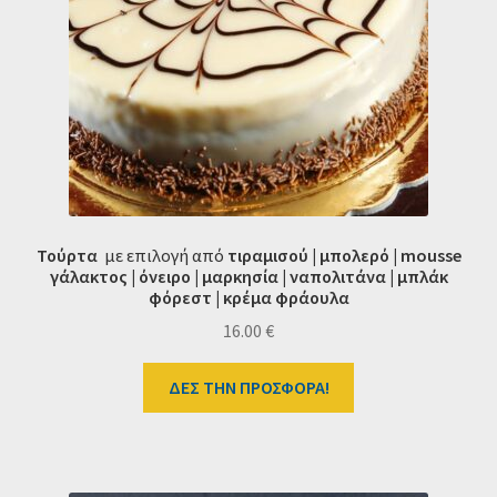
Τούρτα
με επιλογή από
τιραμισού | μπολερό | mousse
γάλακτος | όνειρο | μαρκησία | ναπολιτάνα | μπλάκ
φόρεστ | κρέμα φράουλα
16.00
€
ΔΕΣ ΤΗΝ ΠΡΟΣΦΟΡΑ!