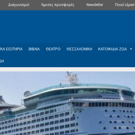
Διαγωνισμοί
Άμεσες προσφορές
Newsletter
Ποιοί είμασ
ΚΑ ΕΙΣΙΤΗΡΙΑ
ΒΙΒΛΙΑ
ΘΕΑΤΡΟ
ΘΕΣΣΑΛΟΝΙΚΗ
ΚΑΤΟΙΚΙΔΙΑ ΖΩΑ
ΔΗ
ptions
Manage Subscriptions
Newsletter
SLIDER
ση εγγραφής στο Newsletter του Dealistas.gr
Επικοινωνία
Καλά
ME