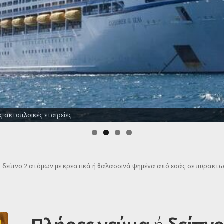
ε ξενοδοχεία για όλο το χρόνο
ή δείπνο 2 ατόμων με κρεατικά ή θαλασσινά ψημένα από εσάς σε πυρακτ