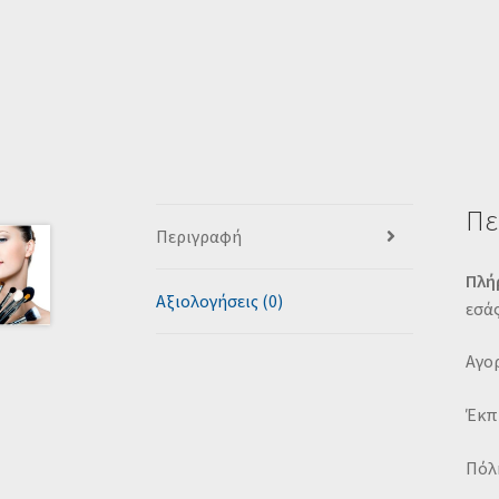
Πε
Περιγραφή
Πλή
Αξιολογήσεις (0)
εσά
Αγορ
Έκπ
Πόλη