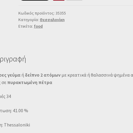
Κωδικός προϊόντος:
35355
Κατηγορία:
Θεσσαλονίκη
Ετικέτα:
food
ριγραφή
ρες γεύμα
ή
δείπνο 2 ατόμων
με κρεατικά ή θαλασσινά ψημένα 
ς σε
πυρακτωμένη πέτρα
ές 34
τωση: 41.00 %
: Thessaloniki