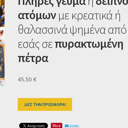
Πλήρες γεύμα
ή
δείπνο
ατόμων
με κρεατικά ή
θαλασσινά ψημένα από
εσάς σε
πυρακτωμένη
πέτρα
45.50
€
ΔΕΣ ΤΗΝ ΠΡΟΣΦΟΡΑ!