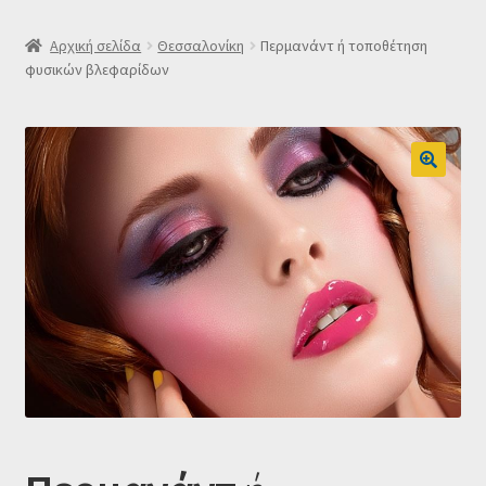
SLIDER
Αρχική σελίδα
Θεσσαλονίκη
Περμανάντ ή τοποθέτηση
φυσικών βλεφαρίδων
Subscription Settings
Δελτίο νέων
Επιβεβαίωση εγγραφής στο Newsletter του Dealistas.gr
Επικοινωνία
Καλάθι
Κατάστημα
Ο λογαριασμός μου