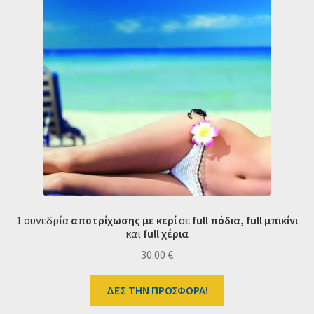
1 συνεδρία
αποτρίχωσης με κερί
σε
full πόδια,
full μπικίνι
και
full χέρια
30.00
€
ΔΕΣ ΤΗΝ ΠΡΟΣΦΟΡΑ!