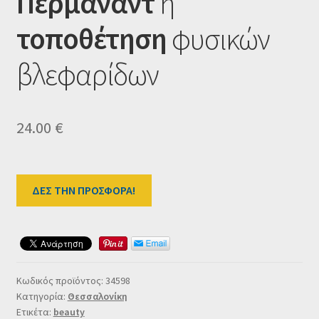
Περμανάντ
ή
Ταμείο
τοποθέτηση
φυσικών
HOME
βλεφαρίδων
24.00
€
ΔΕΣ ΤΗΝ ΠΡΟΣΦΟΡΑ!
Κωδικός προϊόντος:
34598
Κατηγορία:
Θεσσαλονίκη
Ετικέτα:
beauty