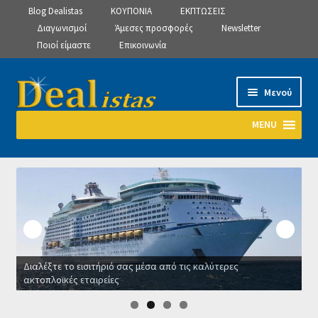
Blog Dealistas
ΚΟΥΠΟΝΙΑ
ΕΚΠΤΩΣΕΙΣ
Διαγωνισμοί
Άμεσες προσφορές
Newsletter
Ποιοί είμαστε
Επικοινωνία
Απευθείας
Μετάβαση
Μενού
μετάβαση
σε
στην
περιεχόμενο
MENU
πλοήγηση
Αρχική
Manage Subscriptions
Manage Subscriptions
Διαλέξτε το εισιτήριό σας μέσα από τις καλύτερες
Manage Subscriptions
ακτοπλοϊκές εταιρείες
Ο
Newsletter