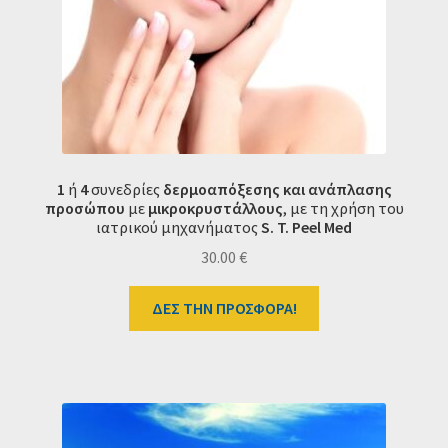
1
ή
4
συνεδρίες
δερμοαπόξεσης και ανάπλασης
προσώπου
με
μικροκρυστάλλους
, με τη χρήση του
ιατρικού μηχανήματος
S. T. Peel Med
30.00
€
ΔΕΣ ΤΗΝ ΠΡΟΣΦΟΡΑ!