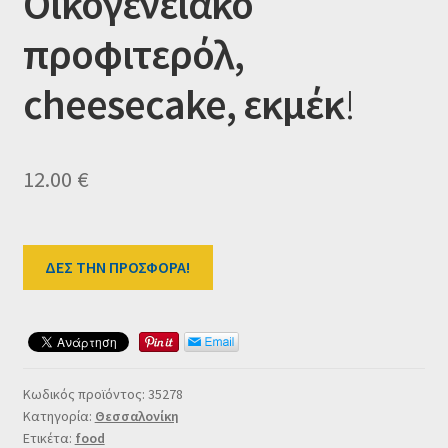
Οικογενειακό
Ταμείο
προφιτερόλ,
HOME
cheesecake,
εκμέκ
!
12.00
€
ΔΕΣ ΤΗΝ ΠΡΟΣΦΟΡΑ!
Κωδικός προϊόντος:
35278
Κατηγορία:
Θεσσαλονίκη
Ετικέτα:
food