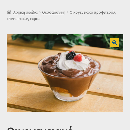
SLIDER
Αρχική σελίδα
Θεσσαλονίκη
Οικογενειακό προφιτερόλ,
cheesecake, εκμέκ!
Subscription Settings
Δελτίο νέων
Επιβεβαίωση εγγραφής στο Newsletter του Dealistas.gr
Επικοινωνία
Καλάθι
Κατάστημα
Ο λογαριασμός μου