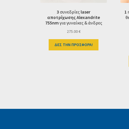
3
συνεδρίες
laser
1
αποτρίχωσης
Alexandrite
θ
755nm
για γυναίκες & άνδρες
275.00
€
ΔΕΣ ΤΗΝ ΠΡΟΣΦΟΡΑ!