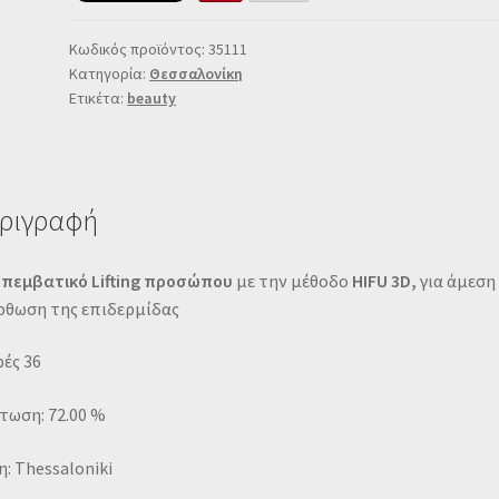
Κωδικός προϊόντος:
35111
Κατηγορία:
Θεσσαλονίκη
Ετικέτα:
beauty
ριγραφή
επεμβατικό Lifting προσώπου
με την μέθοδο
HIFU 3D,
για άμεση
ρθωση της επιδερμίδας
ές 36
τωση: 72.00 %
: Thessaloniki