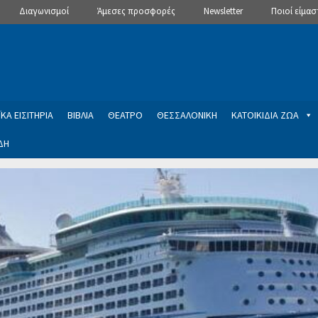
Διαγωνισμοί
Άμεσες προσφορές
Newsletter
Ποιοί είμασ
ΚΑ ΕΙΣΙΤΗΡΙΑ
ΒΙΒΛΙΑ
ΘΕΑΤΡΟ
ΘΕΣΣΑΛΟΝΙΚΗ
ΚΑΤΟΙΚΙΔΙΑ ΖΩΑ
ΔΗ
ptions
Manage Subscriptions
Newsletter
SLIDER
ση εγγραφής στο Newsletter του Dealistas.gr
Επικοινωνία
Καλά
ME