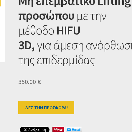
Μη επεμβατικό Lifting
προσώπου
με την
μέθοδο
HIFU
3D,
για άμεση ανόρθωσ
της επιδερμίδας
350.00
€
ΔΕΣ ΤΗΝ ΠΡΟΣΦΟΡΑ!