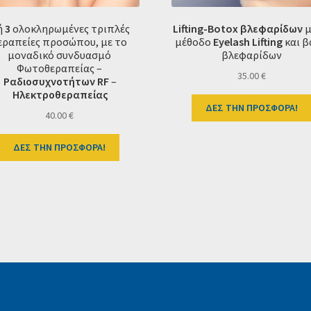
ή
3
ολοκληρωμένες τριπλές
Lifting-Botox βλεφαρίδων
μ
εραπείες προσώπου, με το
μέθοδο
Eyelash Lifting
και 
μοναδικό συνδυασμό
βλεφαρίδων
Φωτοθεραπείας –
35.00
€
Ραδιοσυχνοτήτων RF
–
Ηλεκτροθεραπείας
ΔΕΣ ΤΗΝ ΠΡΟΣΦΟΡΑ!
40.00
€
ΔΕΣ ΤΗΝ ΠΡΟΣΦΟΡΑ!