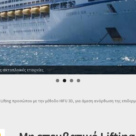
ο το χρόνο
Lifting προσώπου με την μέθοδο HIFU 3D, για άμεση ανόρθωση της επιδερ