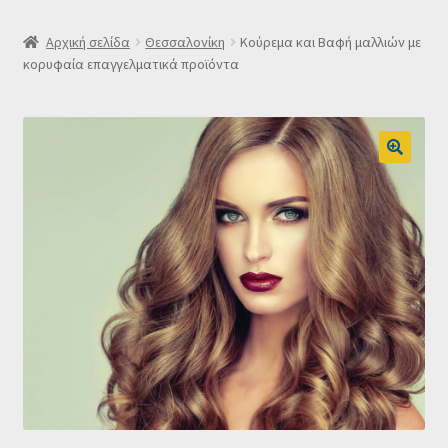
SLIDER
Αρχική σελίδα
Θεσσαλονίκη
Κούρεμα και Βαφή μαλλιών με
κορυφαία επαγγελματικά προϊόντα
Subscription Settings
Δελτίο νέων
Επιβεβαίωση εγγραφής στο Newsletter του Dealistas.gr
Επικοινωνία
Καλάθι
Κατάστημα
Ο λογαριασμός μου