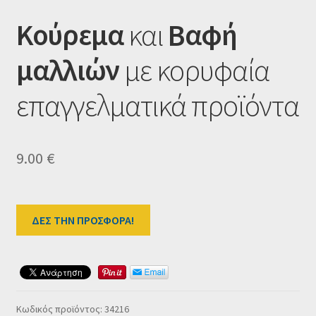
Ταμείο
Κούρεμα
και
Βαφή
HOME
μαλλιών
με κορυφαία
επαγγελματικά προϊόντα
9.00
€
ΔΕΣ ΤΗΝ ΠΡΟΣΦΟΡΑ!
Κωδικός προϊόντος:
34216