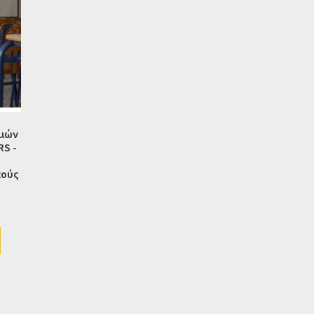
σμών
S -
κούς