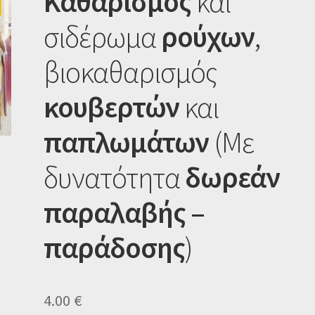
Καθαρισμός
και
σιδέρωμα
ρούχων
,
βιοκαθαρισμός
κουβερτών
και
παπλωμάτων
(Με
δυνατότητα
δωρεάν
παραλαβής –
παράδοσης
)
4.00
€