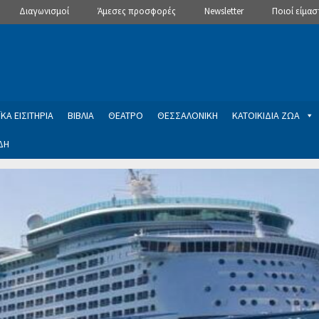
Διαγωνισμοί
Άμεσες προσφορές
Newsletter
Ποιοί είμασ
ΚΑ ΕΙΣΙΤΗΡΙΑ
ΒΙΒΛΙΑ
ΘΕΑΤΡΟ
ΘΕΣΣΑΛΟΝΙΚΗ
ΚΑΤΟΙΚΙΔΙΑ ΖΩΑ
ΔΗ
ptions
Manage Subscriptions
Newsletter
SLIDER
ση εγγραφής στο Newsletter του Dealistas.gr
Επικοινωνία
Καλά
ME