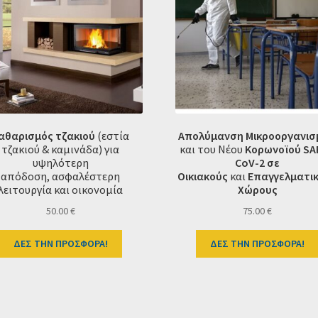
αθαρισμός τζακιού
(εστία
Απολύμανση Μικροοργανι
τζακιού & καμινάδα) για
και του Νέου
Κορωνοϊού SAR
υψηλότερη
CoV-2 σε
απόδοση, ασφαλέστερη
Οικιακούς
και
Επαγγελματι
λειτουργία και οικονομία
Χώρους
50.00
€
75.00
€
ΔΕΣ ΤΗΝ ΠΡΟΣΦΟΡΑ!
ΔΕΣ ΤΗΝ ΠΡΟΣΦΟΡΑ!