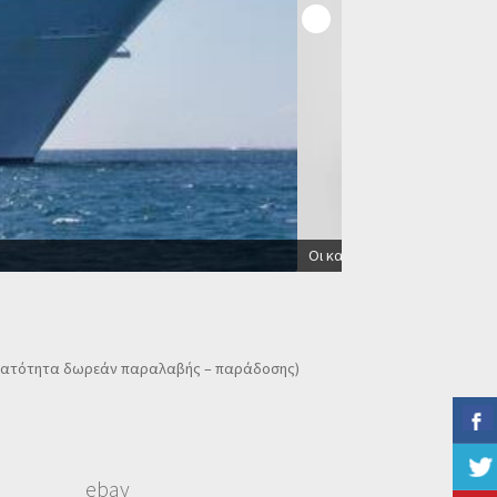
Τροφές και ότι άλλο
υνατότητα δωρεάν παραλαβής – παράδοσης)
ebay