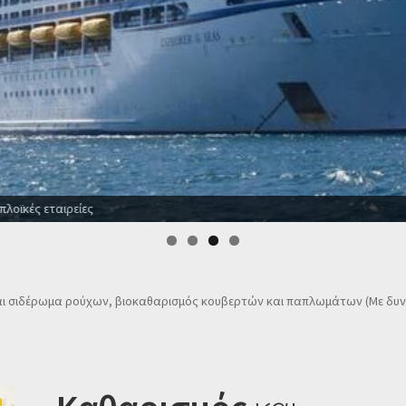
 το χρόνο
αι σιδέρωμα ρούχων, βιοκαθαρισμός κουβερτών και παπλωμάτων (Με δ