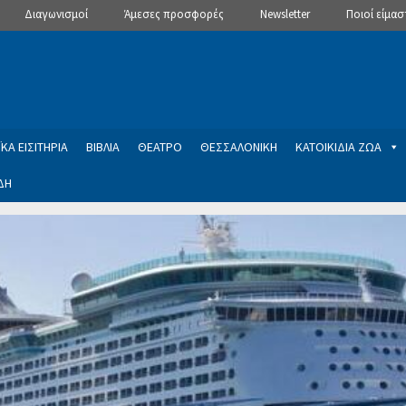
Διαγωνισμοί
Άμεσες προσφορές
Newsletter
Ποιοί είμασ
ΚΑ ΕΙΣΙΤΗΡΙΑ
ΒΙΒΛΙΑ
ΘΕΑΤΡΟ
ΘΕΣΣΑΛΟΝΙΚΗ
ΚΑΤΟΙΚΙΔΙΑ ΖΩΑ
ΔΗ
ptions
Manage Subscriptions
Newsletter
SLIDER
ση εγγραφής στο Newsletter του Dealistas.gr
Επικοινωνία
Καλά
ME