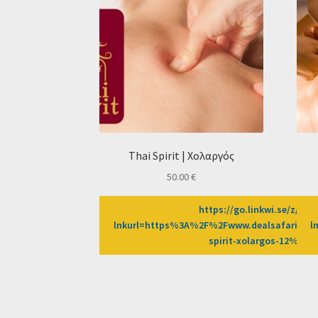
Thai Spirit | Χολαργός
50.00
€
https://go.linkwi.se/z/269
lnkurl=https%3A%2F%2Fwww.dealsafari.gr%
l
spirit-xolargos-12%3F