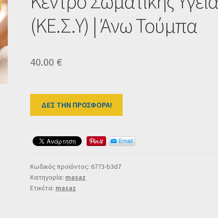
Κέντρο Σωματικής Υγεί
(ΚΕ.Σ.Υ) | Άνω Τούμπα
40.00
€
ΔΕΣ ΤΗΝ ΠΡΟΣΦΟΡΑ!
Κωδικός προϊόντος:
6773-b3d7
Κατηγορία:
masaz
Ετικέτα:
masaz