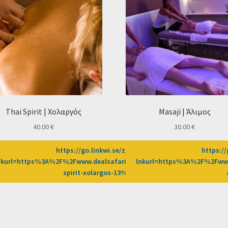
Thai Spirit | Χολαργός
Masaji | Άλιμος
40.00
€
30.00
€
-0/CD2589/?
https://go.linkwi.se/z/269-0/CD2589/?
https://
2Fprosfores%2Fdeal%2Fthai-
nkurl=https%3A%2F%2Fwww.dealsafari.gr%2Fprosfores%2Fdeal%2Fth
lnkurl=https%3A%2F%2Fwww
afn%3DLW
spirit-xolargos-13%3Fafn%3DLW