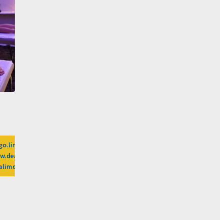
go.linkwi.se/z/269-0/CD2589/?
ai-
.dealsafari.gr%2Fprosfores%2Fdeal%2Fmasaji-
alimos%3Fafn%3DLW