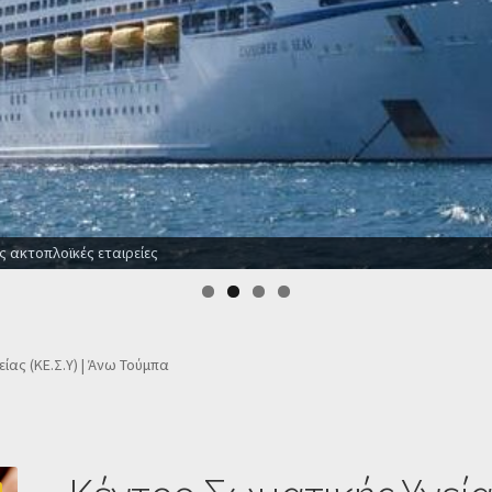
ια όλο το χρόνο
ίας (ΚΕ.Σ.Υ) | Άνω Τούμπα