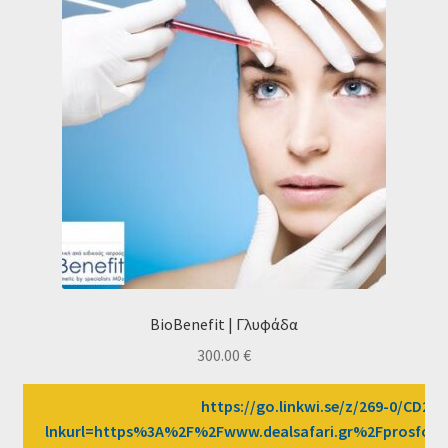
BioBenefit | Γλυφάδα
300.00
€
https://go.linkwi.se/z/269-0/CD258
lnkurl=https%3A%2F%2Fwww.dealsafari.gr%2Fprosfore