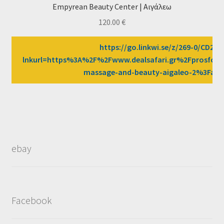
Empyrean Beauty Center | Αιγάλεω
120.00
€
https://go.linkwi.se/z/269-0/CD258
lnkurl=https%3A%2F%2Fwww.dealsafari.gr%2Fprosfor
massage-and-beauty-aigaleo-2%3Faf
ebay
Facebook