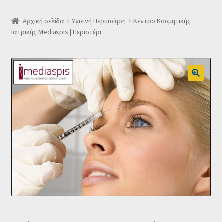
SLIDER
Αρχική σελίδα
Υγιεινή Περιποίηση
Κέντρο Κοσμητικής
Ιατρικής Mediaspis | Περιστέρι
Subscription Settings
Δελτίο νέων
Επιβεβαίωση εγγραφής στο Newsletter του Dealistas.gr
Επικοινωνία
Καλάθι
Κατάστημα
Ο λογαριασμός μου