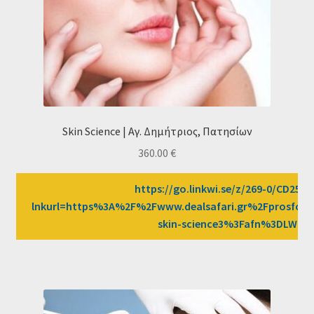
Skin Science | Αγ. Δημήτριος, Πατησίων
360.00
€
https://go.linkwi.se/z/269-0/CD2589
lnkurl=https%3A%2F%2Fwww.dealsafari.gr%2Fprosfor
skin-science3%3Fafn%3DLW