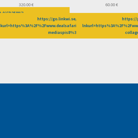
320.00
€
60.00
€
69-0/CD2589/?
https://go.linkwi.se/z/269-0/CD2589/?
https://
2Fprosfores%2Fdeal%2Fbeauty-
nkurl=https%3A%2F%2Fwww.dealsafari.gr%2Fprosfores%2Fdeal%2F25
lnkurl=https%3A%2F%2Fwww
Fafn%3DLW
mediaspis8%3Fafn%3DLW
colla