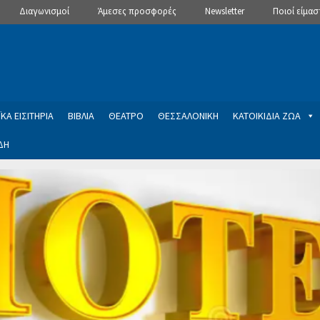
Διαγωνισμοί
Άμεσες προσφορές
Newsletter
Ποιοί είμασ
ΚΑ ΕΙΣΙΤΗΡΙΑ
ΒΙΒΛΙΑ
ΘΕΑΤΡΟ
ΘΕΣΣΑΛΟΝΙΚΗ
ΚΑΤΟΙΚΙΔΙΑ ΖΩΑ
ΔΗ
ptions
Manage Subscriptions
Newsletter
SLIDER
ση εγγραφής στο Newsletter του Dealistas.gr
Επικοινωνία
Καλά
ME