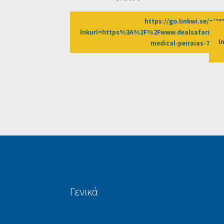
https://go.linkwi.se/z/2
lnkurl=https%3A%2F%2Fwww.dealsafari.gr%
l
medical-peiraias-7%3
Γενικά