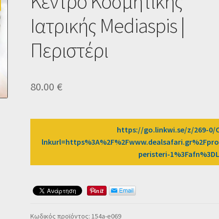
Κέντρο Κοσμητικής
Ιατρικής Mediaspis |
Περιστέρι
80.00
€
https://go.linkwi.se/z/269-0/
lnkurl=https%3A%2F%2Fwww.dealsafari.gr%2Fpro
peristeri-1%3Fafn%3D
Κωδικός προϊόντος:
154a-e069