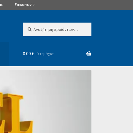
τε
Επικοινωνία
Αναζήτηση
Αναζήτηση
για:
0.00
€
0 τεμάχια
θι