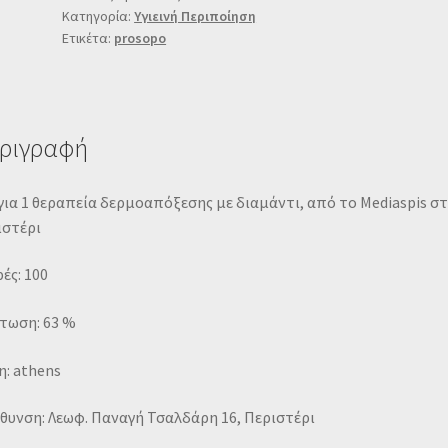
Κατηγορία:
Υγιεινή Περιποίηση
Ετικέτα:
prosopo
ριγραφή
για 1 θεραπεία δερμοαπόξεσης με διαμάντι, από το Mediaspis σ
ιστέρι
ές: 100
τωση: 63 %
: athens
θυνση: Λεωφ. Παναγή Τσαλδάρη 16, Περιστέρι