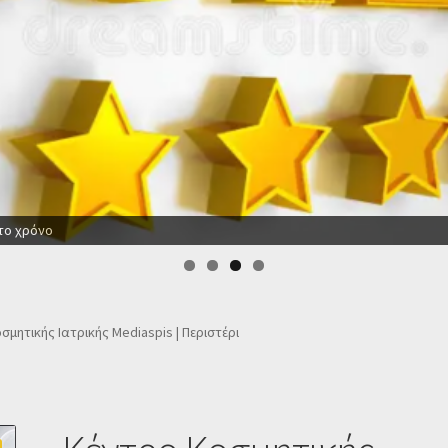
 το χρόνο
σμητικής Ιατρικής Mediaspis | Περιστέρι