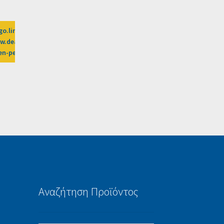
go.linkwi.se/z/269-0/CD2589/?
euros-
.dealsafari.gr%2Fprosfores%2Fdeal%2Fbeauty-
gen-peiraias-2%3Fafn%3DLW
Αναζήτηση Προϊόντος