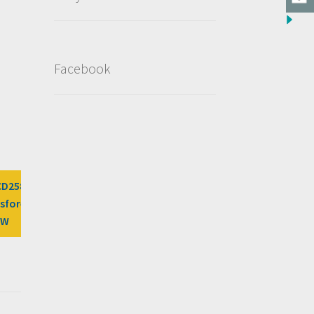
Facebook
CD2589/?
sfores%2Fdeal%2Fmediaspis-
LW