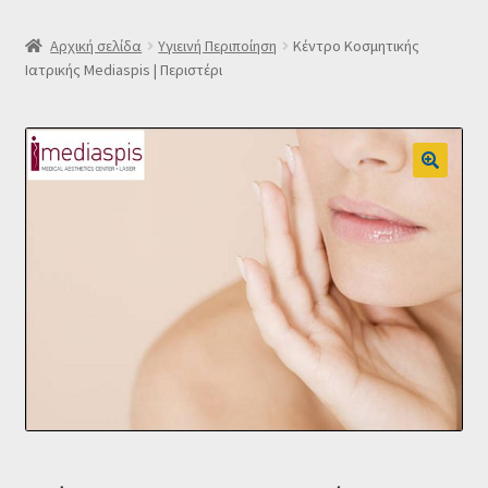
SLIDER
Αρχική σελίδα
Υγιεινή Περιποίηση
Κέντρο Κοσμητικής
Ιατρικής Mediaspis | Περιστέρι
Subscription Settings
Δελτίο νέων
Επιβεβαίωση εγγραφής στο Newsletter του Dealistas.gr
Επικοινωνία
Καλάθι
Κατάστημα
Ο λογαριασμός μου