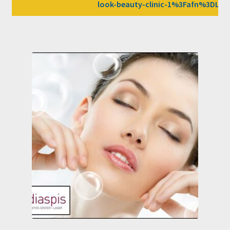
look-beauty-clinic-1%3Fafn%3DLW