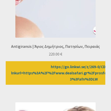
Antigiransis | Άγιος Δημήτριος, Πατησίων, Πειραιάς
220.00
€
https://go.linkwi.se/z/269-0/CD25
lnkurl=https%3A%2F%2Fwww.dealsafari.gr%2Fprosfores
3%3Fafn%3DLW