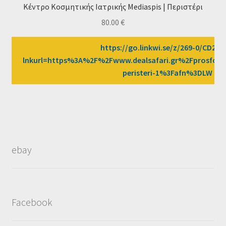
Κέντρο Κοσμητικής Ιατρικής Mediaspis | Περιστέρι
80.00
€
https://go.linkwi.se/z/269-0/CD258
lnkurl=https%3A%2F%2Fwww.dealsafari.gr%2Fprosfore
peristeri-1%3Fafn%3DLW
ebay
Facebook