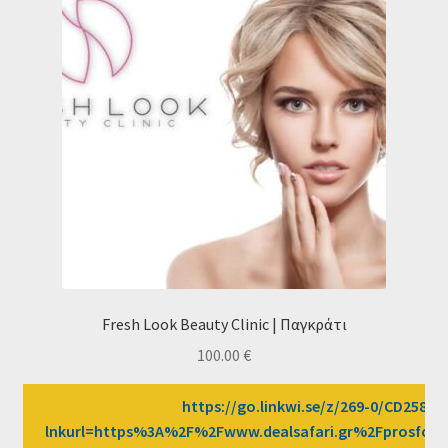
Fresh Look Beauty Clinic | Παγκράτι
100.00
€
https://go.linkwi.se/z/269-0/CD2589/?
lnkurl=https%3A%2F%2Fwww.dealsafari.gr%2Fprosfore