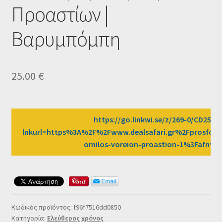
Προαστίων |
Ταμείο
Βαρυμπόμπη
HOME
25.00
€
https://go.linkwi.se/z/269-0/CD2589
lnkurl=https%3A%2F%2Fwww.dealsafari.gr%2Fprosfore
omilos-voreion-proastion-1%3Fafn%
Κωδικός προϊόντος:
f96f7516dd0850
Κατηγορία:
Ελεύθερος χρόνος