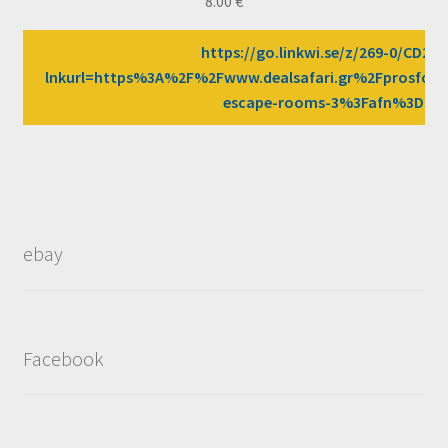
8.00
€
https://go.linkwi.se/z/269-0/CD258
lnkurl=https%3A%2F%2Fwww.dealsafari.gr%2Fprosfore
escape-rooms-3%3Fafn%3DLW
ebay
Facebook