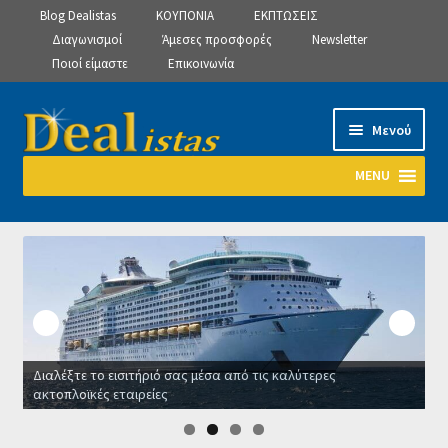
Blog Dealistas
ΚΟΥΠΟΝΙΑ
ΕΚΠΤΩΣΕΙΣ
Διαγωνισμοί
Άμεσες προσφορές
Newsletter
Ποιοί είμαστε
Επικοινωνία
Απευθείας
Μετάβαση
Μενού
μετάβαση
σε
στην
περιεχόμενο
MENU
πλοήγηση
Αρχική
Manage Subscriptions
Manage Subscriptions
Διαλέξτε το εισιτήριό σας μέσα από τις καλύτερες
Manage Subscriptions
ακτοπλοϊκές εταιρείες
Ο
Newsletter