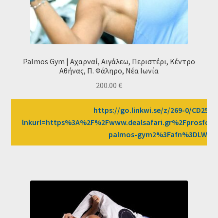
Palmos Gym | Αχαρναί, Αιγάλεω, Περιστέρι, Κέντρο
Αθήνας, Π. Φάληρο, Νέα Ιωνία
200.00
€
https://go.linkwi.se/z/269-0/CD2589
lnkurl=https%3A%2F%2Fwww.dealsafari.gr%2Fprosfor
palmos-gym2%3Fafn%3DLW