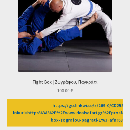
Fight Box | Ζωγράφου, Παγκράτι
100.00
€
https://go.linkwi.se/z/269-0/CD2589/?
lnkurl=https%3A%2F%2Fwww.dealsafari.gr%2Fprosfore
box-zografou-pagrati-1%3Fafn%3DL