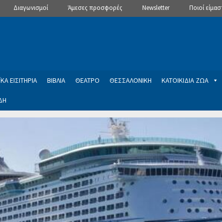
Διαγωνισμοί
Άμεσες προσφορές
Newsletter
Ποιοί είμασ
ΚΑ ΕΙΣΙΤΗΡΙΑ
ΒΙΒΛΙΑ
ΘΕΑΤΡΟ
ΘΕΣΣΑΛΟΝΙΚΗ
ΚΑΤΟΙΚΙΔΙΑ ΖΩΑ
ΔΗ
ptions
Manage Subscriptions
Newsletter
SLIDER
ση εγγραφής στο Newsletter του Dealistas.gr
Επικοινωνία
Καλά
ME