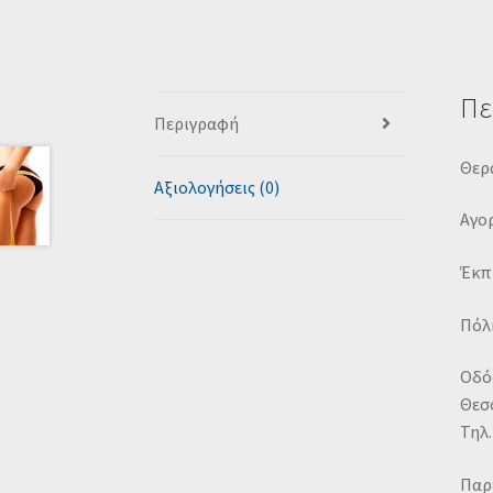
Πε
Περιγραφή
Θερ
Αξιολογήσεις (0)
Αγορ
Έκπ
Πόλη
Οδός
Θεσ
Τηλ.
Παρ