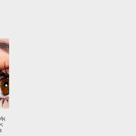
φής
ός
η