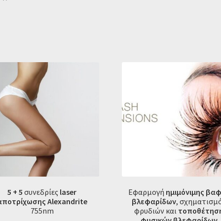
5 + 5
συνεδρίες
laser
Eφαρμογή
ημιμόνιμης βα
αποτρίχωσης Alexandrite
βλεφαρίδων
, σχηματισμ
755nm
φρυδιών και
τοποθέτησ
φυσικών βλεφαρίδων