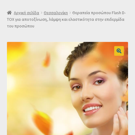
SLIDER
Αρχική σελίδα
Θεσσαλονίκη
Θεραπεία προσώπου Flash D-
TOX για αποτοξίνωση, λάμψη και ελαστικότητα στην επιδερμίδα
του προσώπου
Subscription Settings
Δελτίο νέων
Επιβεβαίωση εγγραφής στο Newsletter του Dealistas.gr
Επικοινωνία
Καλάθι
Κατάστημα
Ο λογαριασμός μου