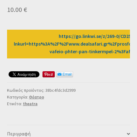
Ταμείο
10.00
€
HOME
https://go.linkwi.se/z/269-0/CD2589
lnkurl=https%3A%2F%2Fwww.dealsafari.gr%2Fprosfor
vafeio-phter-pan-tinkermpel-2%3Fafn
Κωδικός προϊόντος:
38bc4fdc3d2999
Κατηγορία:
Θέατρο
Ετικέτα:
theatra
Περιγραφή