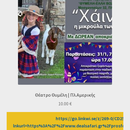
Θέατρο Θυμέλη | Πλ.Αμερικής
10.00
€
https://go.linkwi.se/z/269-0/CD2589
lnkurl=https%3A%2F%2Fwww.dealsafari.gr%2Fprosfor