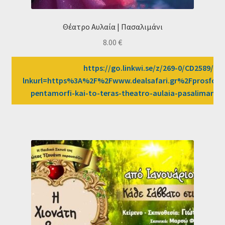
Θέατρο Αυλαία | Πασαλιμάνι
8.00
€
https://go.linkwi.se/z/269-0/CD2589/?
lnkurl=https%3A%2F%2Fwww.dealsafari.gr%2Fprosfore
pentamorfi-kai-to-teras-theatro-aulaia-pasaliman