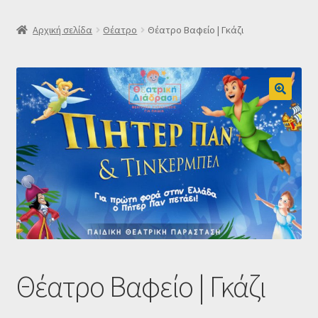
SLIDER
Αρχική σελίδα
Θέατρο
Θέατρο Βαφείο | Γκάζι
Subscription Settings
Δελτίο νέων
Επιβεβαίωση εγγραφής στο Newsletter του Dealistas.gr
Επικοινωνία
Καλάθι
Κατάστημα
Θέατρο Βαφείο | Γκάζι
Ο λογαριασμός μου