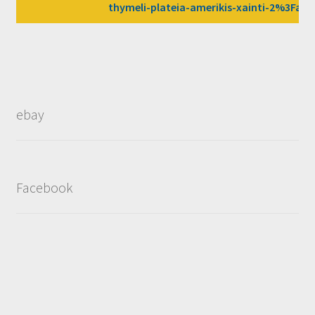
thymeli-plateia-amerikis-xainti-2%3Fa
ebay
Facebook