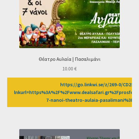
Θέατρο Αυλαία | Πασαλιμάνι
10.00
€
https://go.linkwi.se/z/269-0/CD2589
lnkurl=https%3A%2F%2Fwww.dealsafari.gr%2Fprosfore
7-nanoi-theatro-aulaia-pasalimani%3F