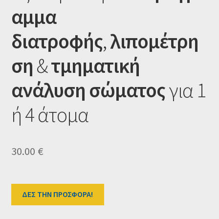
Ταμείο
αμμα
HOME
διατροφής
,
λιπομέτρη
ση
&
τμηματική
ανάλυση σώματος
για 1
ή 4 άτομα
30.00
€
ΔΕΣ ΤΗΝ ΠΡΟΣΦΟΡΑ!