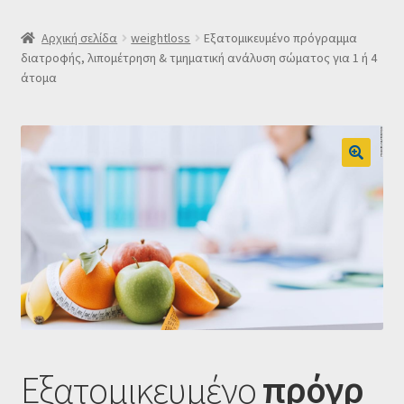
SLIDER
Αρχική σελίδα
weightloss
Εξατομικευμένο πρόγραμμα
διατροφής, λιπομέτρηση & τμηματική ανάλυση σώματος για 1 ή 4
άτομα
Subscription Settings
Δελτίο νέων
Επιβεβαίωση εγγραφής στο Newsletter του Dealistas.gr
Επικοινωνία
Καλάθι
Κατάστημα
Ο λογαριασμός μου
Εξατομικευμένο
πρόγρ