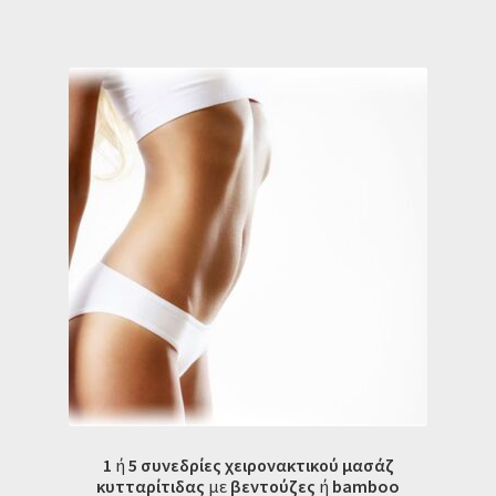
1
ή
5
συνεδρίες
χειρονακτικού μασάζ
κυτταρίτιδας
με
βεντούζες
ή
bamboo