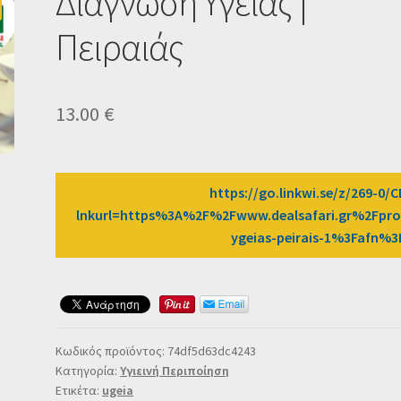
Διάγνωση Υγείας |
Πειραιάς
13.00
€
https://go.linkwi.se/z/269-0/
lnkurl=https%3A%2F%2Fwww.dealsafari.gr%2Fpro
ygeias-peirais-1%3Fafn%
Κωδικός προϊόντος:
74df5d63dc4243
Κατηγορία:
Υγιεινή Περιποίηση
Ετικέτα:
ugeia