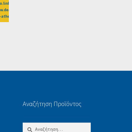
o.linkwi.se/z/269-0/CD2589/?
edi-
.dealsafari.gr%2Fprosfores%2Fdeal%2Fmedi-
y-athens-51%3Fafn%3DLW
Αναζήτηση Προϊόντος
Αναζήτηση