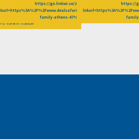
https://go.linkwi.se/z/269-0/CD2589/?
https://g
/269-0/CD2589/?
nkurl=https%3A%2F%2Fwww.dealsafari.gr%2Fprosfores%2Fdeal%2Fm
lnkurl=https%3A%2F%2Fwww
2Fprosfores%2Fdeal%2Fodontiatreio-
family-athens-47%3Fafn%3DLW
famil
nos-1%3Fafn%3DLW