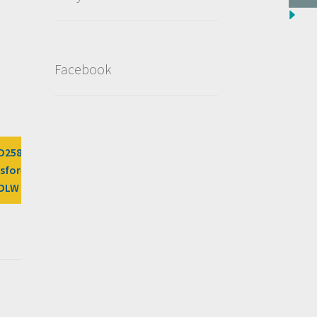
Facebook
CD2589/?
sfores%2Fdeal%2Fdiagnosi-
3DLW