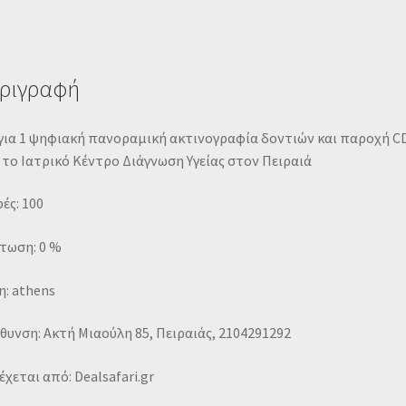
ριγραφή
για 1 ψηφιακή πανοραμική ακτινογραφία δοντιών και παροχή CD
το Ιατρικό Κέντρο Διάγνωση Υγείας στον Πειραιά
ές: 100
τωση: 0 %
: athens
θυνση: Ακτή Μιαούλη 85, Πειραιάς, 2104291292
χεται από: Dealsafari.gr