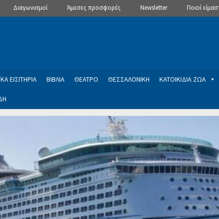
Διαγωνισμοί
Άμεσες προσφορές
Newsletter
Ποιοί είμασ
ΚΑ ΕΙΣΙΤΗΡΙΑ
ΒΙΒΛΙΑ
ΘΕΑΤΡΟ
ΘΕΣΣΑΛΟΝΙΚΗ
ΚΑΤΟΙΚΙΔΙΑ ΖΩΑ
ΔΗ
ptions
Manage Subscriptions
Newsletter
SLIDER
ση εγγραφής στο Newsletter του Dealistas.gr
Επικοινωνία
Καλά
ME