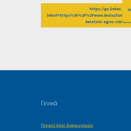
https://go.linkwi.se/z
l
lnkurl=https%3A%2F%2Fwww.dealsafari.gr%
keratsini-agios-stefa
Γενικά
Γενικοί όροι διαγωνισμών