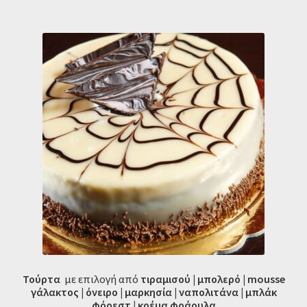
Τούρτα
με επιλογή από
τιραμισού | μπολερό | mousse
γάλακτος | όνειρο | μαρκησία | ναπολιτάνα | μπλάκ
φόρεστ | κρέμα φράουλα