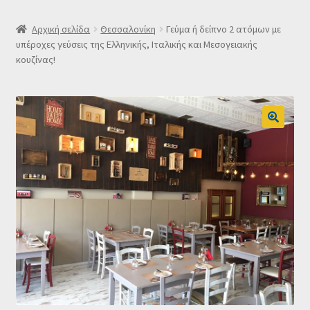
SLIDER
Αρχική σελίδα
Θεσσαλονίκη
Γεύμα ή δείπνο 2 ατόμων με
υπέροχες γεύσεις της Ελληνικής, Ιταλικής και Μεσογειακής
κουζίνας!
Subscription Settings
Δελτίο νέων
Επιβεβαίωση εγγραφής στο Newsletter του Dealistas.gr
Επικοινωνία
Καλάθι
Κατάστημα
Ο λογαριασμός μου