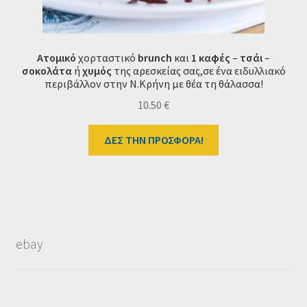
Ατομικό
χορταστικό
brunch
και
1 καφές
–
τσάι
–
σοκολάτα
ή
χυμός
της αρεσκείας σας,σε ένα ειδυλλιακό
περιβάλλον στην Ν.Κρήνη με θέα τη θάλασσα!
10.50
€
ΔΕΣ ΤΗΝ ΠΡΟΣΦΟΡΑ!
ebay