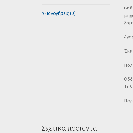
Βαθ
Αξιολογήσεις (0)
μηχ
λαμ
Αγορ
Έκπ
Πόλη
Οδός
Τηλ.
Παρ
Σχετικά προϊόντα