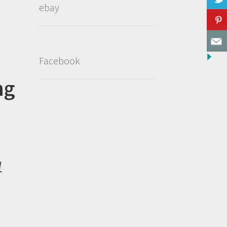
ebay
Facebook
ng
α