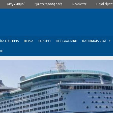
Διαγωνισμοί
Άμεσες προσφορές
Newsletter
Ποιοί είμασ
ΚΑ ΕΙΣΙΤΗΡΙΑ
ΒΙΒΛΙΑ
ΘΕΑΤΡΟ
ΘΕΣΣΑΛΟΝΙΚΗ
ΚΑΤΟΙΚΙΔΙΑ ΖΩΑ
ΔΗ
ptions
Manage Subscriptions
Newsletter
SLIDER
ση εγγραφής στο Newsletter του Dealistas.gr
Επικοινωνία
Καλά
ME