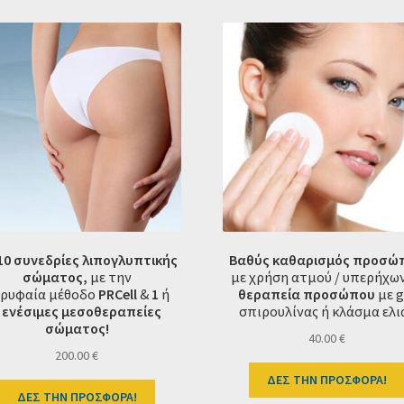
10 συνεδρίες λιπογλυπτικής
Βαθύς καθαρισμός
προσώ
σώματος,
με την
με χρήση ατμού / υπερήχω
ρυφαία μέθοδο
PRCell
&
1
ή
θεραπεία προσώπου
με g
ενέσιμες μεσοθεραπείες
σπιρουλίνας ή κλάσμα ελι
σώματος!
40.00
€
200.00
€
ΔΕΣ ΤΗΝ ΠΡΟΣΦΟΡΑ!
ΔΕΣ ΤΗΝ ΠΡΟΣΦΟΡΑ!