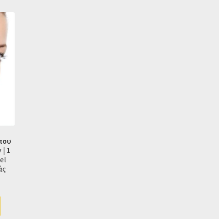
που
ν
| 1
el
άς