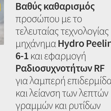
Βαθύς καθαρισμός
προσώπου με το
τελευταίας τεχνολογίας
μηχάνημα
Hydro Peeli
6-1
και εφαρμογή
Ραδιοσυχνοτήτων RF
για λαμπερή επιδερμίδ
και λείανση των λεπτών
γραμμών και ρυτίδων