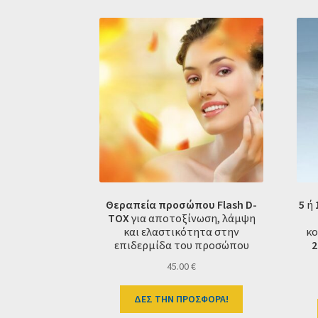
Θεραπεία προσώπου Flash D-
5
ή
TOX
για αποτοξίνωση, λάμψη
και ελαστικότητα στην
κο
επιδερμίδα του προσώπου
2
45.00
€
ΔΕΣ ΤΗΝ ΠΡΟΣΦΟΡΑ!