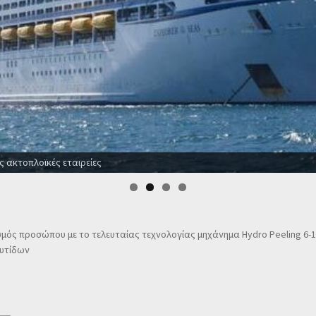
ε ξενοδοχεία για όλο το χρόνο
μός προσώπου με το τελευταίας τεχνολογίας μηχάνημα Hydro Peeling 6-
ρυτίδων