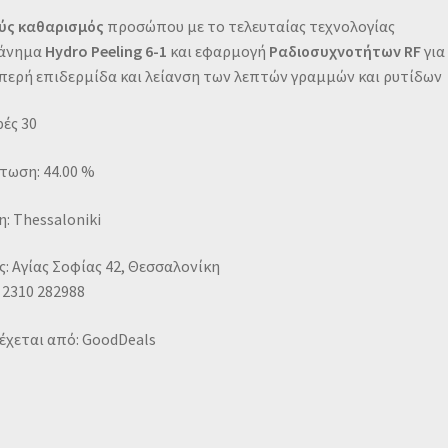
ύς καθαρισμός
προσώπου με το τελευταίας τεχνολογίας
άνημα
Hydro Peeling 6-1
και εφαρμογή
Ραδιοσυχνοτήτων RF
για
περή επιδερμίδα και λείανση των λεπτών γραμμών και ρυτίδων
ές 30
τωση: 44.00 %
: Thessaloniki
: Αγίας Σοφίας 42, Θεσσαλονίκη
 2310 282988
έχεται από: GoodDeals