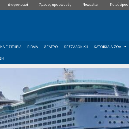
Διαγωνισμοί
Άμεσες προσφορές
Newsletter
Ποιοί είμασ
ΚΑ ΕΙΣΙΤΗΡΙΑ
ΒΙΒΛΙΑ
ΘΕΑΤΡΟ
ΘΕΣΣΑΛΟΝΙΚΗ
ΚΑΤΟΙΚΙΔΙΑ ΖΩΑ
ΔΗ
ptions
Manage Subscriptions
Newsletter
SLIDER
ση εγγραφής στο Newsletter του Dealistas.gr
Επικοινωνία
Καλά
ME