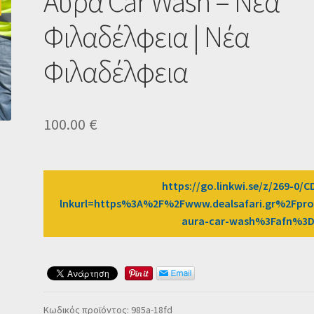
Αύρα Car Wash – Νέα
Φιλαδέλφεια | Νέα
Φιλαδέλφεια
100.00
€
https://go.linkwi.se/z/269-0/C
lnkurl=https%3A%2F%2Fwww.dealsafari.gr%2Fpro
aura-car-wash%3Fafn%3
Κωδικός προϊόντος:
985a-18fd