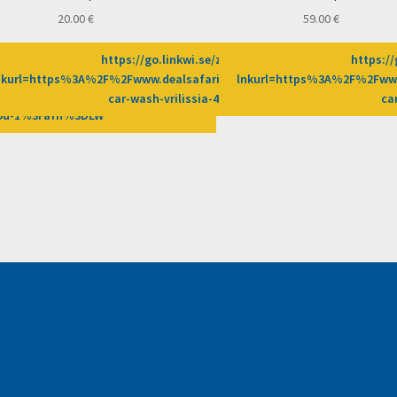
20.00
€
59.00
€
https://go.linkwi.se/z/269-0/CD2589/?
https://
269-0/CD2589/?
nkurl=https%3A%2F%2Fwww.dealsafari.gr%2Fprosfores%2Fdeal%2Fsu
lnkurl=https%3A%2F%2Fwww
2Fprosfores%2Fdeal%2Fsunergeio-
car-wash-vrilissia-4%3Fafn%3DLW
ca
itou-1%3Fafn%3DLW