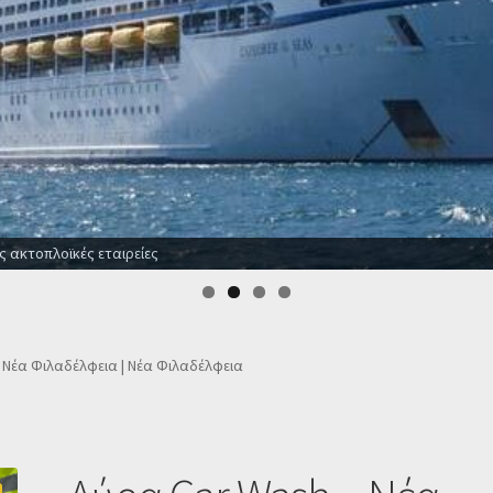
ε ξενοδοχεία για όλο το χρόνο
 Νέα Φιλαδέλφεια | Νέα Φιλαδέλφεια