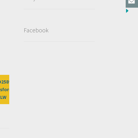
Facebook
D2589/?
sfores%2Fdeal%2F35euros-
DLW