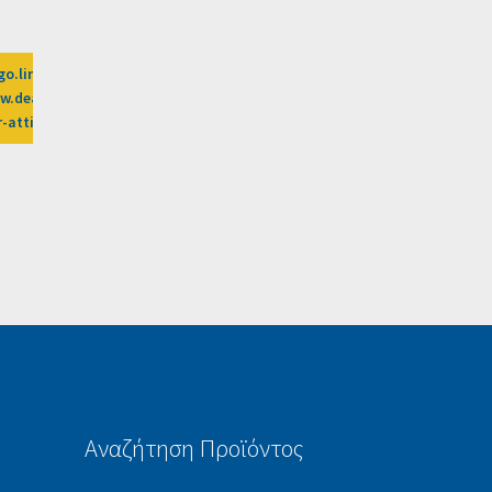
go.linkwi.se/z/269-0/CD2589/?
per-
.dealsafari.gr%2Fprosfores%2Fdeal%2Fbubble-
r-attiki-1%3Fafn%3DLW
Αναζήτηση Προϊόντος