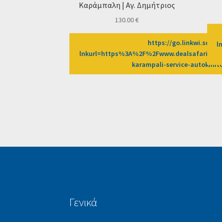
Καράμπαλη | Αγ. Δημήτριος
130.00
€
https://go.linkwi.se/z/
l
lnkurl=https%3A%2F%2Fwww.dealsafari.gr%
karampali-service-autokin
Γενικά