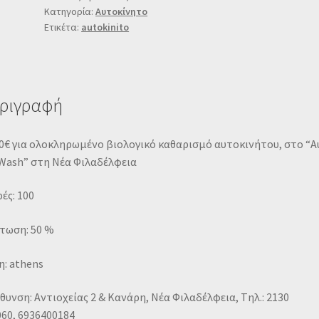
Κατηγορία:
Αυτοκίνητο
Ετικέτα:
autokinito
ριγραφή
0€ για ολοκληρωμένο βιολογικό καθαρισμό αυτοκινήτου, στο “Α
 Wash” στη Νέα Φιλαδέλφεια
ές: 100
τωση: 50 %
: athens
θυνση: Αντιοχείας 2 & Κανάρη, Nέα Φιλαδέλφεια, Tηλ.: 2130
60, 6936400184