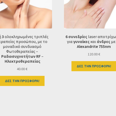
ή
3
ολοκληρωμένες τριπλές
6 συνεδρίες
laser αποτρίχ
εραπείες προσώπου, με το
για
γυναίκες
και
άνδρες
με
μοναδικό συνδυασμό
Alexandrite 755
nm
Φωτοθεραπείας –
120.00
€
Ραδιοσυχνοτήτων RF
–
Ηλεκτροθεραπείας
ΔΕΣ ΤΗΝ ΠΡΟΣΦΟΡΑ!
40.00
€
ΔΕΣ ΤΗΝ ΠΡΟΣΦΟΡΑ!