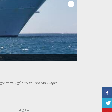
Τρ
 χρήση των χώρων του spa για 2 ώρες
ebay