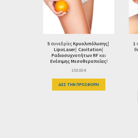
5
συνεδρίες
Κρυολιπόλυσης
|
1
LipoLaser|
Cavitation|
θ
Ραδιοσυχνοτήτων RF
και
Ενέσιμης Μεσοθεραπείας
!
150.00
€
ΔΕΣ ΤΗΝ ΠΡΟΣΦΟΡΑ!