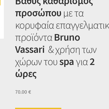
Βαθύς καθαρισμός
προσώπου
με τα
κορυφαία επαγγελματι
προϊόντα
Bruno
Vassari
& χρήση των
χώρων του
spa
για
2
ώρες
70.00
€