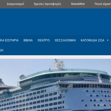
Διαγωνισμοί
Άμεσες προσφορές
Newsletter
Ποιοί είμασ
ΚΑ ΕΙΣΙΤΗΡΙΑ
ΒΙΒΛΙΑ
ΘΕΑΤΡΟ
ΘΕΣΣΑΛΟΝΙΚΗ
ΚΑΤΟΙΚΙΔΙΑ ΖΩΑ
ΔΗ
ptions
Manage Subscriptions
Newsletter
SLIDER
ση εγγραφής στο Newsletter του Dealistas.gr
Επικοινωνία
Καλά
ME