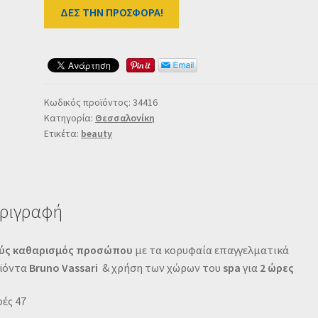
ΔΕΣ ΤΗΝ ΠΡΟΣΦΟΡΑ!
Κωδικός προϊόντος:
34416
Κατηγορία:
Θεσσαλονίκη
Ετικέτα:
beauty
ριγραφή
ύς καθαρισμός προσώπου
με τα κορυφαία επαγγελματικά
ϊόντα
Bruno Vassari
& χρήση των χώρων του
spa
για
2 ώρες
ές 47