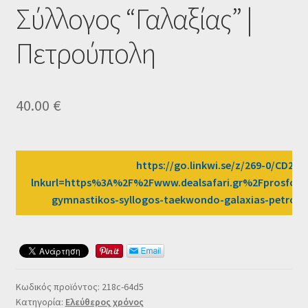
Σύλλογος “Γαλαξίας” |
Ταμείο
Πετρούπολη
HOME
40.00
€
https://go.linkwi.se/z/269-0/CD258
lnkurl=https%3A%2F%2Fwww.dealsafari.gr%2Fprosfores
gymnastikos-syllogos-taekwondo-galaxias-petro
Κωδικός προϊόντος:
218c-64d5
Κατηγορία:
Ελεύθερος χρόνος