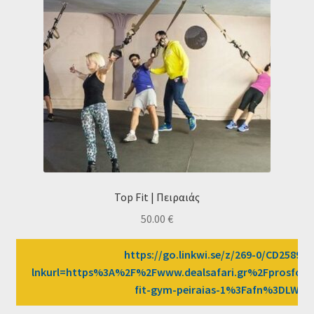
Top Fit | Πειραιάς
50.00
€
https://go.linkwi.se/z/269-0/CD2589/?
lnkurl=https%3A%2F%2Fwww.dealsafari.gr%2Fprosfor
fit-gym-peiraias-1%3Fafn%3DLW