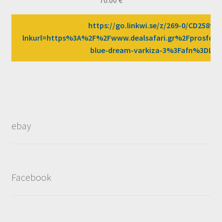
70.00
€
https://go.linkwi.se/z/269-0/CD2589/?
lnkurl=https%3A%2F%2Fwww.dealsafari.gr%2Fprosfore
blue-dream-varkiza-3%3Fafn%3DLW
ebay
Facebook