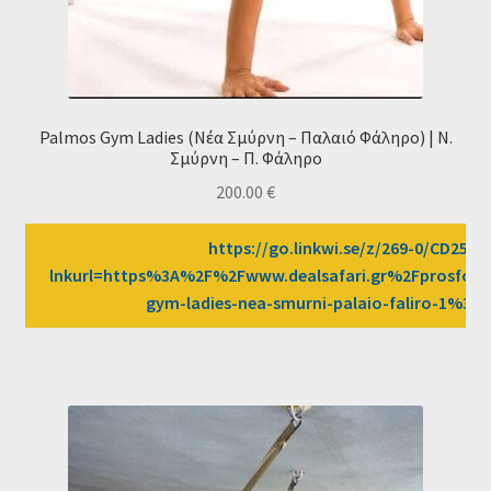
Palmos Gym Ladies (Νέα Σμύρνη – Παλαιό Φάληρο) | Ν.
Σμύρνη – Π. Φάληρο
200.00
€
https://go.linkwi.se/z/269-0/CD2589
lnkurl=https%3A%2F%2Fwww.dealsafari.gr%2Fprosfor
gym-ladies-nea-smurni-palaio-faliro-1%3