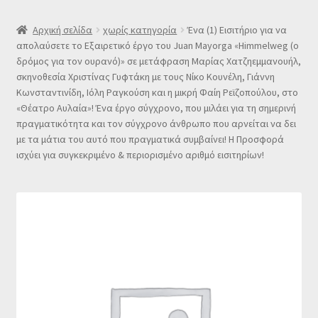
SLIDER
Αρχική σελίδα
χωρίς κατηγορία
Ένα (1) Εισιτήριο για να
απολαύσετε το Εξαιρετικό έργο του Juan Mayorga «Himmelweg (ο
δρόμος για τον ουρανό)» σε μετάφραση Μαρίας Χατζηεμμανουήλ,
Subscription Settings
σκηνοθεσία Χριστίνας Γυφτάκη με τους Νίκο Κουνέλη, Γιάννη
Κωνσταντινίδη, Ιόλη Ραγκούση και η μικρή Φαίη Ρεϊζοπούλου, στο
Δελτίο νέων
«Θέατρο Αυλαία»! Ένα έργο σύγχρονο, που μιλάει για τη σημερινή
πραγματικότητα και τον σύγχρονο άνθρωπο που αρνείται να δει
με τα μάτια του αυτό που πραγματικά συμβαίνει! Η Προσφορά
Επιβεβαίωση εγγραφής στο Newsletter του Dealistas.gr
ισχύει για συγκεκριμένο & περιορισμένο αριθμό εισιτηρίων!
Επικοινωνία
Καλάθι
Κατάστημα
Ο λογαριασμός μου