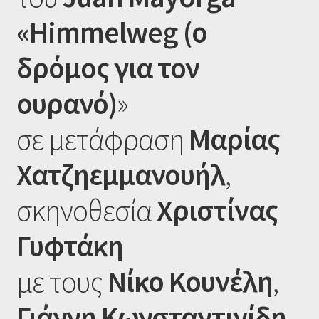
«Himmelweg (ο
δρόμος για τον
ουρανό)
»
σε μετάφραση
Μαρίας
Χατζηεμμανουήλ
,
σκηνοθεσία
Χριστίνας
Γυφτάκη
με τους
Νίκο Κουνέλη
,
Γιάννη Κωνσταντινίδη
,