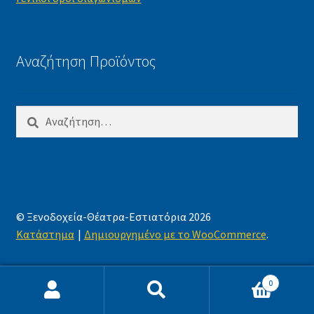
Αναζήτηση Προϊόντος
Αναζήτηση
για:
© Ξενοδοχεία-Θέατρα-Εστιατόρια 2026
Κατάστημα
Δημιουργημένο με το WooCommerce
.
0
Αναζήτηση
Αναζήτηση