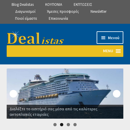
Blog Dealistas
ΚΟΥΠΟΝΙΑ
ΕΚΠΤΩΣΕΙΣ
Διαγωνισμοί
Άμεσες προσφορές
Newsletter
Ποιοί είμαστε
Επικοινωνία
Απευθείας
Μετάβαση
Μενού
μετάβαση
σε
στην
περιεχόμενο
MENU
πλοήγηση
Αρχική
Manage Subscriptions
Manage Subscriptions
Διαλέξτε το εισιτήριό σας μέσα από τις καλύτερες
Manage Subscriptions
ακτοπλοϊκές εταιρείες
Ο
Newsletter