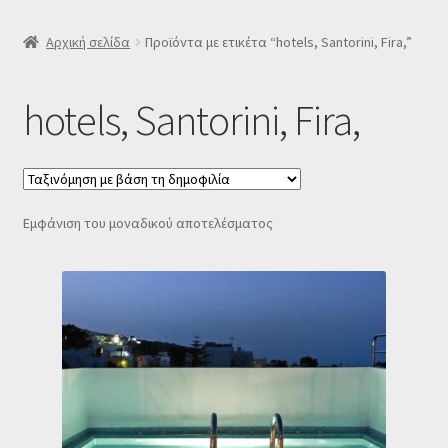
SLIDER
Αρχική σελίδα
Προϊόντα με ετικέτα “hotels, Santorini, Fira,”
Subscription Settings
hotels, Santorini, Fira,
Δελτίο νέων
Επιβεβαίωση εγγραφής στο Newsletter του Dealistas.gr
Εμφάνιση του μοναδικού αποτελέσματος
Επικοινωνία
Καλάθι
Κατάστημα
Ο λογαριασμός μου