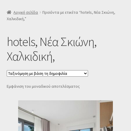
SLIDER
Αρχική σελίδα
Προϊόντα με ετικέτα “hotels, Nέα Σκιώνη,
Χαλκιδική,”
Subscription Settings
hotels, Nέα Σκιώνη,
Δελτίο νέων
Χαλκιδική,
Επιβεβαίωση εγγραφής στο Newsletter του Dealistas.gr
Επικοινωνία
Εμφάνιση του μοναδικού αποτελέσματος
Καλάθι
Κατάστημα
Ο λογαριασμός μου