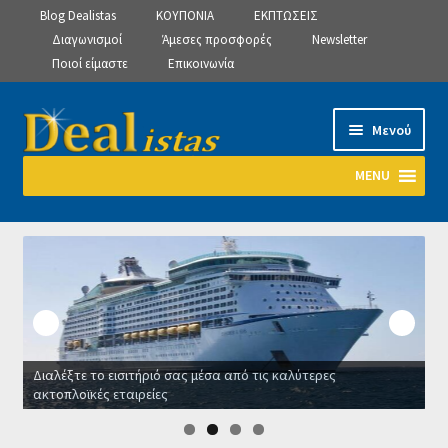
Blog Dealistas
ΚΟΥΠΟΝΙΑ
ΕΚΠΤΩΣΕΙΣ
Διαγωνισμοί
Άμεσες προσφορές
Newsletter
Ποιοί είμαστε
Επικοινωνία
Απευθείας
Μετάβαση
Μενού
μετάβαση
σε
στην
περιεχόμενο
MENU
πλοήγηση
Αρχική
Manage Subscriptions
Manage Subscriptions
Διαλέξτε το εισιτήριό σας μέσα από τις καλύτερες
Manage Subscriptions
ακτοπλοϊκές εταιρείες
Ο
Newsletter