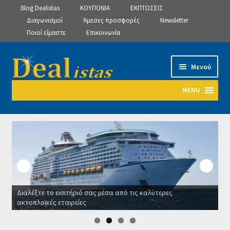
Blog Dealistas
ΚΟΥΠΟΝΙΑ
ΕΚΠΤΩΣΕΙΣ
Διαγωνισμοί
Άμεσες προσφορές
Newsletter
Ποιοί είμαστε
Επικοινωνία
Απευθείας
Μετάβαση
Μενού
μετάβαση
σε
στην
περιεχόμενο
MENU
πλοήγηση
Αρχική
Manage Subscriptions
Manage Subscriptions
Διαλέξτε το εισιτήριό σας μέσα από τις καλύτερες
Manage Subscriptions
ακτοπλοϊκές εταιρείες
Ο
Newsletter