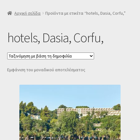
SLIDER
Αρχική σελίδα
Προϊόντα με ετικέτα “hotels, Dasia, Corfu,”
Subscription Settings
hotels, Dasia, Corfu,
Δελτίο νέων
Επιβεβαίωση εγγραφής στο Newsletter του Dealistas.gr
Εμφάνιση του μοναδικού αποτελέσματος
Επικοινωνία
Καλάθι
Κατάστημα
Ο λογαριασμός μου