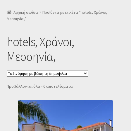
SLIDER
Αρχική σελίδα
Προϊόντα με ετικέτα “hotels, Χράνοι,
Μεσσηνία,”
Subscription Settings
hotels, Χράνοι,
Δελτίο νέων
Μεσσηνία,
Επιβεβαίωση εγγραφής στο Newsletter του Dealistas.gr
Επικοινωνία
Sorted
Προβάλλονται όλα - 6 αποτελέσματα
Καλάθι
by
popularity
Κατάστημα
Ο λογαριασμός μου