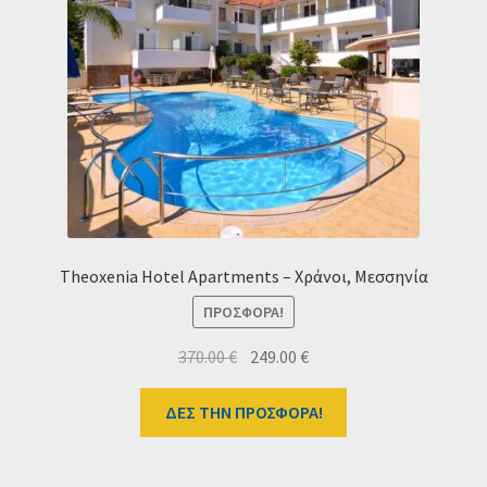
Ταμείο
HOME
Theoxenia Hotel Apartments – Χράνοι, Μεσσηνία
ΠΡΟΣΦΟΡΆ!
Original
Η
370.00
€
249.00
€
price
τρέχουσα
was:
τιμή
ΔΕΣ ΤΗΝ ΠΡΟΣΦΟΡΑ!
370.00 €.
είναι:
249.00 €.