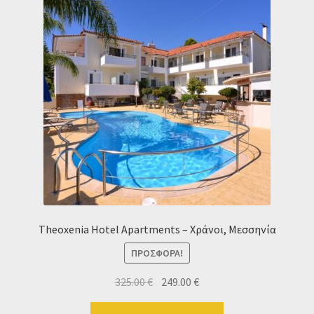
Theoxenia Hotel Apartments – Χράνοι, Μεσσηνία
ΠΡΟΣΦΟΡΆ!
Original
Η
325.00
€
249.00
€
price
τρέχουσα