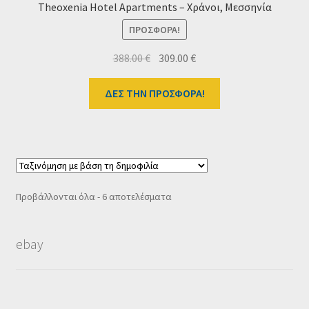
Theoxenia Hotel Apartments – Χράνοι, Μεσσηνία
ΠΡΟΣΦΟΡΆ!
Original
Η
388.00
€
309.00
€
price
τρέχουσα
was:
τιμή
ΔΕΣ ΤΗΝ ΠΡΟΣΦΟΡΑ!
388.00 €.
είναι:
309.00 €.
Sorted
Προβάλλονται όλα - 6 αποτελέσματα
by
popularity
ebay