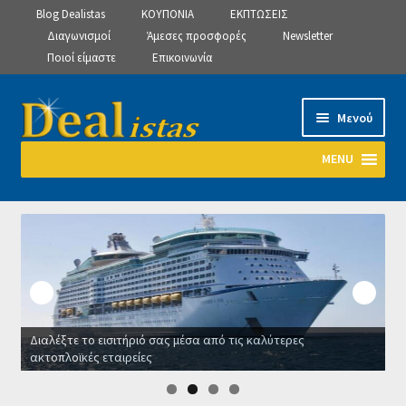
Blog Dealistas
ΚΟΥΠΟΝΙΑ
ΕΚΠΤΩΣΕΙΣ
Διαγωνισμοί
Άμεσες προσφορές
Newsletter
Ποιοί είμαστε
Επικοινωνία
Απευθείας
Μετάβαση
Μενού
μετάβαση
σε
στην
περιεχόμενο
MENU
πλοήγηση
Αρχική
Manage Subscriptions
Manage Subscriptions
Διαλέξτε το εισιτήριό σας μέσα από τις καλύτερες
Manage Subscriptions
ακτοπλοϊκές εταιρείες
Ο
Newsletter