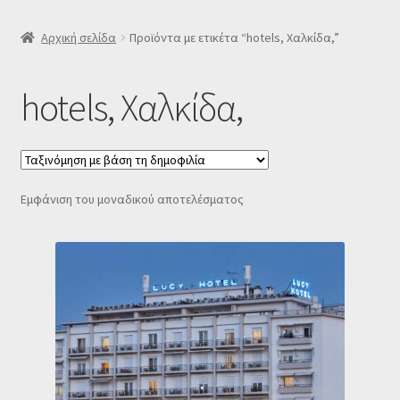
SLIDER
Αρχική σελίδα
Προϊόντα με ετικέτα “hotels, Χαλκίδα,”
Subscription Settings
hotels, Χαλκίδα,
Δελτίο νέων
Επιβεβαίωση εγγραφής στο Newsletter του Dealistas.gr
Εμφάνιση του μοναδικού αποτελέσματος
Επικοινωνία
Καλάθι
Κατάστημα
Ο λογαριασμός μου