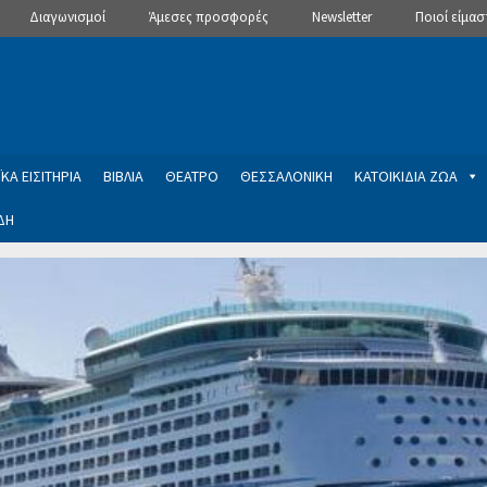
Διαγωνισμοί
Άμεσες προσφορές
Newsletter
Ποιοί είμασ
ΚΑ ΕΙΣΙΤΗΡΙΑ
ΒΙΒΛΙΑ
ΘΕΑΤΡΟ
ΘΕΣΣΑΛΟΝΙΚΗ
ΚΑΤΟΙΚΙΔΙΑ ΖΩΑ
ΔΗ
ptions
Manage Subscriptions
Newsletter
SLIDER
ση εγγραφής στο Newsletter του Dealistas.gr
Επικοινωνία
Καλά
ME