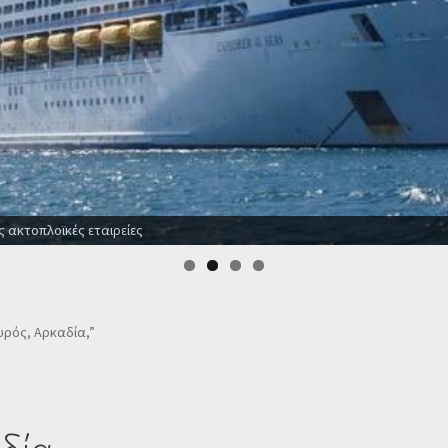
ς ακτοπλοϊκές εταιρείες
Τυρός, Αρκαδία,”