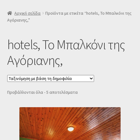
SLIDER
Αρχική σελίδα
Προϊόντα με ετικέτα “hotels, Το Μπαλκόνι της
Αγόριανης,”
Subscription Settings
hotels, Το Μπαλκόνι της
Δελτίο νέων
Αγόριανης,
Επιβεβαίωση εγγραφής στο Newsletter του Dealistas.gr
Επικοινωνία
Sorted
Προβάλλονται όλα - 5 αποτελέσματα
Καλάθι
by
popularity
Κατάστημα
Ο λογαριασμός μου