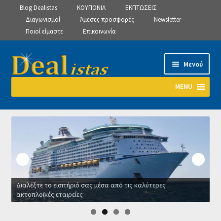
Blog Dealistas
ΚΟΥΠΟΝΙΑ
ΕΚΠΤΩΣΕΙΣ
Διαγωνισμοί
Άμεσες προσφορές
Newsletter
Ποιοί είμαστε
Επικοινωνία
Απευθείας
Μετάβαση
Μενού
μετάβαση
σε
στην
περιεχόμενο
MENU
πλοήγηση
Αρχική
Manage Subscriptions
Manage Subscriptions
Διαλέξτε το εισιτήριό σας μέσα από τις καλύτερες
Manage Subscriptions
ακτοπλοϊκές εταιρείες
Ο
Newsletter