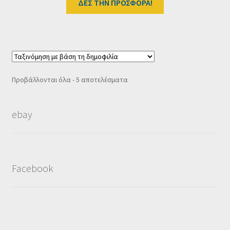
was:
τιμή
ΔΕΣ ΤΗΝ ΠΡΟΣΦΟΡΑ!
255.00 €.
είναι:
179.00 €.
Sorted
Προβάλλονται όλα - 5 αποτελέσματα
by
popularity
ebay
Facebook