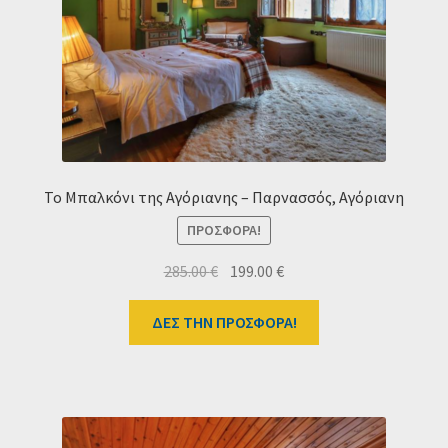
Το Μπαλκόνι της Αγόριανης – Παρνασσός, Αγόριανη
ΠΡΟΣΦΟΡΆ!
Original
Η
285.00
€
199.00
€
price
τρέχουσα
was:
τιμή
ΔΕΣ ΤΗΝ ΠΡΟΣΦΟΡΑ!
285.00 €.
είναι:
199.00 €.