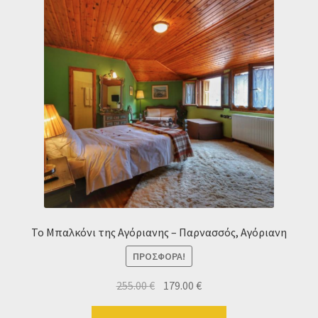
Το Μπαλκόνι της Αγόριανης – Παρνασσός, Αγόριανη
ΠΡΟΣΦΟΡΆ!
Original
Η
255.00
€
179.00
€
price
τρέχουσα