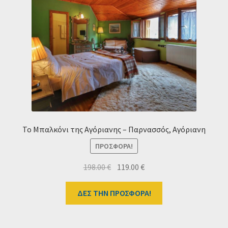
Ταμείο
HOME
Το Μπαλκόνι της Αγόριανης – Παρνασσός, Αγόριανη
ΠΡΟΣΦΟΡΆ!
Original
Η
198.00
€
119.00
€
price
τρέχουσα
was:
τιμή
ΔΕΣ ΤΗΝ ΠΡΟΣΦΟΡΑ!
198.00 €.
είναι:
119.00 €.