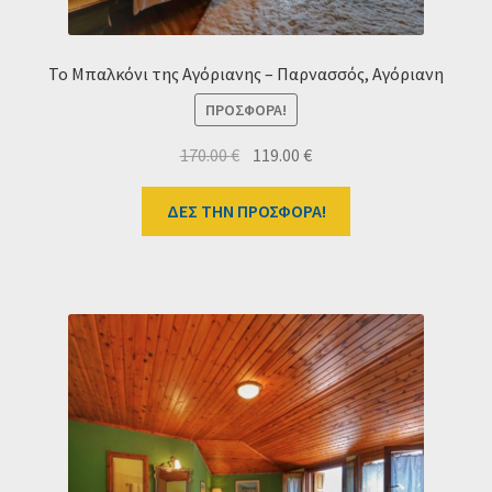
Το Μπαλκόνι της Αγόριανης – Παρνασσός, Αγόριανη
ΠΡΟΣΦΟΡΆ!
Original
Η
170.00
€
119.00
€
price
τρέχουσα
was:
τιμή
ΔΕΣ ΤΗΝ ΠΡΟΣΦΟΡΑ!
170.00 €.
είναι:
119.00 €.