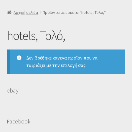
SLIDER
Αρχική σελίδα
Προϊόντα με ετικέτα “hotels, Τολό,”
Subscription Settings
hotels, Τολό,
Δελτίο νέων
Δεν βρέθηκε κανένα προϊόν που να
Επιβεβαίωση εγγραφής στο Newsletter του Dealistas.gr
ταιριάζει με την επιλογή σας.
Επικοινωνία
Καλάθι
ebay
Κατάστημα
Facebook
Ο λογαριασμός μου