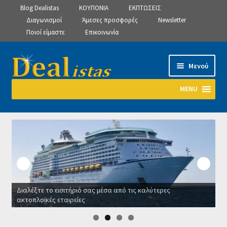
Blog Dealistas
ΚΟΥΠΟΝΙΑ
ΕΚΠΤΩΣΕΙΣ
Διαγωνισμοί
Άμεσες προσφορές
Newsletter
Ποιοί είμαστε
Επικοινωνία
Απευθείας
Μετάβαση
Μενού
μετάβαση
σε
στην
περιεχόμενο
MENU
πλοήγηση
Αρχική
Manage Subscriptions
Manage Subscriptions
Διαλέξτε το εισιτήριό σας μέσα από τις καλύτερες
Manage Subscriptions
ακτοπλοϊκές εταιρείες
Ο
Newsletter