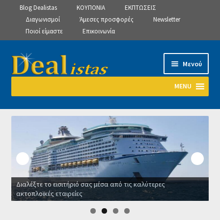
Blog Dealistas
ΚΟΥΠΟΝΙΑ
ΕΚΠΤΩΣΕΙΣ
Διαγωνισμοί
Άμεσες προσφορές
Newsletter
Ποιοί είμαστε
Επικοινωνία
Απευθείας
Μετάβαση
Μενού
μετάβαση
σε
στην
περιεχόμενο
MENU
πλοήγηση
Αρχική
Manage Subscriptions
Manage Subscriptions
Διαλέξτε το εισιτήριό σας μέσα από τις καλύτερες
Manage Subscriptions
ακτοπλοϊκές εταιρείες
Ο
Newsletter