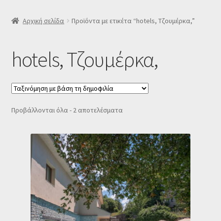
SLIDER
Αρχική σελίδα
Προϊόντα με ετικέτα “hotels, Τζουμέρκα,”
Subscription Settings
hotels, Τζουμέρκα,
Δελτίο νέων
Επιβεβαίωση εγγραφής στο Newsletter του Dealistas.gr
Sorted
Προβάλλονται όλα - 2 αποτελέσματα
by
Επικοινωνία
popularity
Καλάθι
Κατάστημα
Ο λογαριασμός μου