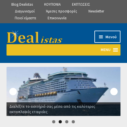
Blog Dealistas
ΚΟΥΠΟΝΙΑ
ΕΚΠΤΩΣΕΙΣ
Διαγωνισμοί
Άμεσες προσφορές
Newsletter
Ποιοί είμαστε
Επικοινωνία
Απευθείας
Μετάβαση
Μενού
μετάβαση
σε
στην
περιεχόμενο
MENU
πλοήγηση
Αρχική
Manage Subscriptions
Manage Subscriptions
Διαλέξτε το εισιτήριό σας μέσα από τις καλύτερες
Manage Subscriptions
ακτοπλοϊκές εταιρείες
Ο
Newsletter