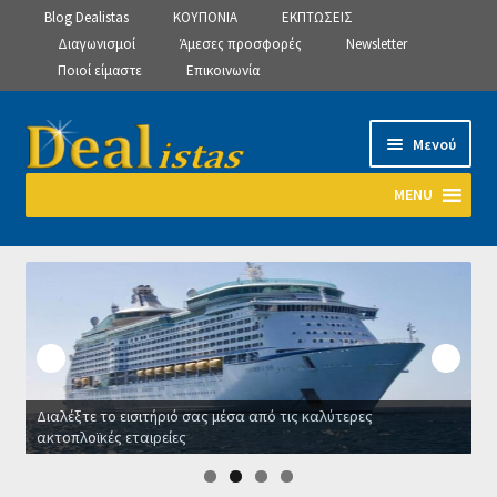
Blog Dealistas
ΚΟΥΠΟΝΙΑ
ΕΚΠΤΩΣΕΙΣ
Διαγωνισμοί
Άμεσες προσφορές
Newsletter
Ποιοί είμαστε
Επικοινωνία
Απευθείας
Μετάβαση
Μενού
μετάβαση
σε
στην
περιεχόμενο
MENU
πλοήγηση
Αρχική
Manage Subscriptions
Manage Subscriptions
Διαλέξτε το εισιτήριό σας μέσα από τις καλύτερες
Manage Subscriptions
ακτοπλοϊκές εταιρείες
Ο
Newsletter