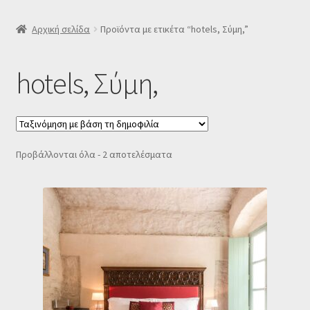
SLIDER
Αρχική σελίδα
Προϊόντα με ετικέτα “hotels, Σύμη,”
Subscription Settings
hotels, Σύμη,
Δελτίο νέων
Επιβεβαίωση εγγραφής στο Newsletter του Dealistas.gr
Sorted
Προβάλλονται όλα - 2 αποτελέσματα
by
Επικοινωνία
popularity
Καλάθι
Κατάστημα
Ο λογαριασμός μου