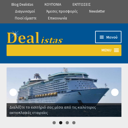
Blog Dealistas
ΚΟΥΠΟΝΙΑ
ΕΚΠΤΩΣΕΙΣ
Διαγωνισμοί
Άμεσες προσφορές
Newsletter
Ποιοί είμαστε
Επικοινωνία
Απευθείας
Μετάβαση
Μενού
μετάβαση
σε
στην
περιεχόμενο
MENU
πλοήγηση
Αρχική
Manage Subscriptions
Manage Subscriptions
Διαλέξτε το εισιτήριό σας μέσα από τις καλύτερες
Manage Subscriptions
ακτοπλοϊκές εταιρείες
Ο
Newsletter