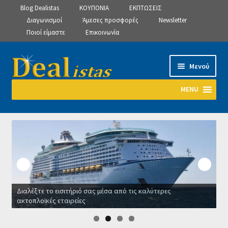
Blog Dealistas
ΚΟΥΠΟΝΙΑ
ΕΚΠΤΩΣΕΙΣ
Διαγωνισμοί
Άμεσες προσφορές
Newsletter
Ποιοί είμαστε
Επικοινωνία
Απευθείας
Μετάβαση
Μενού
μετάβαση
σε
στην
περιεχόμενο
MENU
πλοήγηση
Αρχική
Manage Subscriptions
Manage Subscriptions
Διαλέξτε το εισιτήριό σας μέσα από τις καλύτερες
Manage Subscriptions
ακτοπλοϊκές εταιρείες
Ο
Newsletter