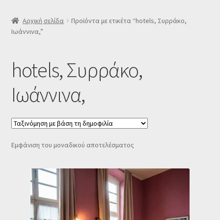
SLIDER
Αρχική σελίδα
Προϊόντα με ετικέτα “hotels, Συρράκο,
Ιωάννινα,”
Subscription Settings
hotels, Συρράκο,
Δελτίο νέων
Ιωάννινα,
Επιβεβαίωση εγγραφής στο Newsletter του Dealistas.gr
Επικοινωνία
Εμφάνιση του μοναδικού αποτελέσματος
Καλάθι
Κατάστημα
Ο λογαριασμός μου